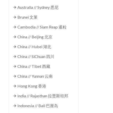
✈ Australia // Sydney 悉尼
✈ Brunei 文莱
✈ Cambodia // Siam Reap 暹粒
✈ China // Beijing 北京
✈ China // Hubei 湖北
✈ China // SiChuan 四川
✈ China // Tibet 西藏
✈ China // Yunnan 云南
✈ Hong Kong 香港
✈ India // Rajasthan 拉贾斯坦邦
✈ Indonesia // Bali 巴厘岛