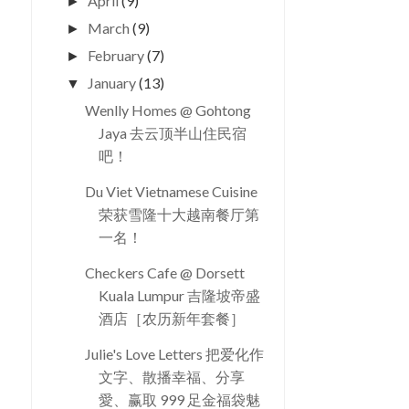
April
(9)
►
March
(9)
►
February
(7)
►
January
(13)
▼
Wenlly Homes @ Gohtong
Jaya 去云顶半山住民宿
吧！
Du Viet Vietnamese Cuisine
荣获雪隆十大越南餐厅第
一名！
Checkers Cafe @ Dorsett
Kuala Lumpur 吉隆坡帝盛
酒店［农历新年套餐］
Julie's Love Letters 把爱化作
文字、散播幸福、分享
愛、赢取 999 足金福袋魅