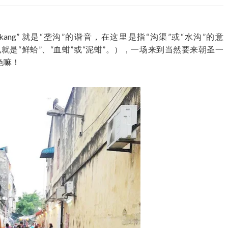
“Longkang” 就是“垄沟”的谐音，在这里是指“沟渠”或“水沟”的意
音，也就是“鲜蛤”、“血蚶”或“泥蚶”。），一场来到当然要来朝圣一
色嘛！