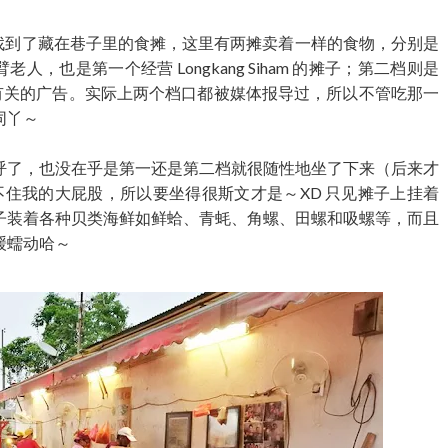
aya，轻易就找到了藏在巷子里的食摊，这里有两摊卖着一样的食物，分别是
臂老人，也是第一个经营 Longkang Siham 的摊子；第二档则是
壁上也都贴着有关的广告。实际上两个档口都被媒体报导过，所以不管吃那一
同丫～
呼了，也没在乎是第一还是第二档就很随性地坐了下来（后来才
 不住我的大屁股，所以要坐得很斯文才是～XD 只见摊子上挂着
子装着各种贝类海鲜如鲜蛤、青蚝、角螺、田螺和吸螺等，而且
缓蠕动哈～