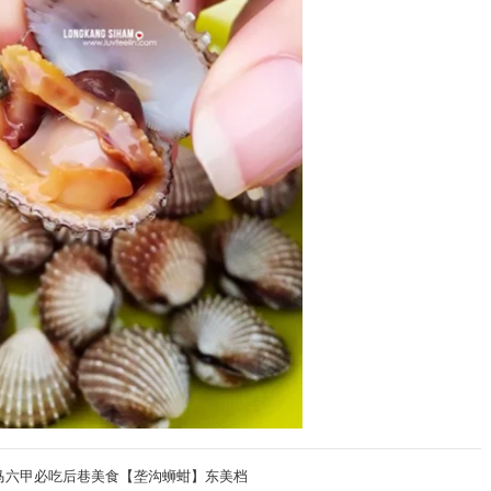
iham 马六甲必吃后巷美食【垄沟蛳蚶】东美档