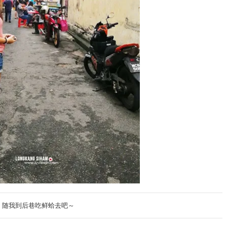
！随我到后巷吃鲜蛤去吧～