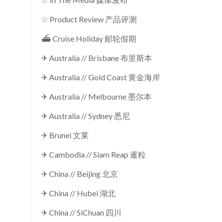
☆ Product Review 产品评测
⛴ Cruise Holiday 邮轮假期
✈ Australia // Brisbane 布里斯本
✈ Australia // Gold Coast 黄金海岸
✈ Australia // Melbourne 墨尔本
✈ Australia // Sydney 悉尼
✈ Brunei 文莱
✈ Cambodia // Siam Reap 暹粒
✈ China // Beijing 北京
✈ China // Hubei 湖北
✈ China // SiChuan 四川