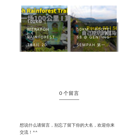
3KM |
H
50KM | ROUTE
PACEMAKERS
10KM
EST
68 @ GENTING
ANNIVERSARY
TIOM
..
SEMPAH 第一...
RUN 20...
2023
0 个留言
想说什么请留言，别忘了留下你的大名，欢迎你来
交流！^^