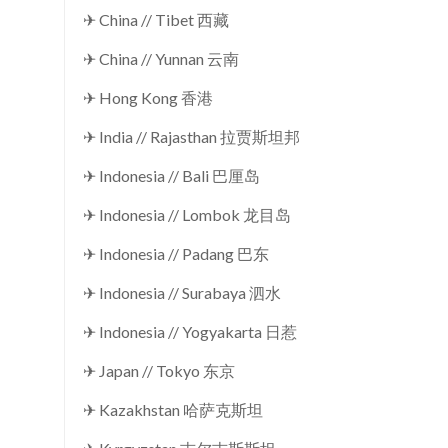
✈ China // Tibet 西藏
✈ China // Yunnan 云南
✈ Hong Kong 香港
✈ India // Rajasthan 拉贾斯坦邦
✈ Indonesia // Bali 巴厘岛
✈ Indonesia // Lombok 龙目岛
✈ Indonesia // Padang 巴东
✈ Indonesia // Surabaya 泗水
✈ Indonesia // Yogyakarta 日惹
✈ Japan // Tokyo 东京
✈ Kazakhstan 哈萨克斯坦