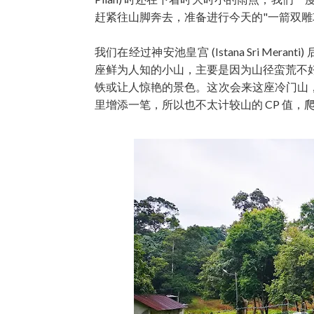
赶紧往山脚奔去，准备进行今天的"一箭双雕
我们在经过神安池皇宫 (Istana Sri Meran
座鲜为人知的小山，主要是因为山径蛮荒不
铁或让人惊艳的景色。这次会来这座冷门山
里增添一笔，所以也不太计较山的 CP 值，