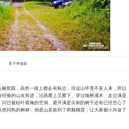
车子停放处
去橡胶园，虽然一路上都会有标志，但这山毕竟不多人来，所以
有经验的山友前进，沿路爬上又爬下、穿过矮树灌木、走过满是
、闪过被枯叶遮掩的空洞、避开满是尖刺的树干还有已经空心了
依然闷热的树林，倒是山友捡到了两颗榴莲，让大家都小兴奋了