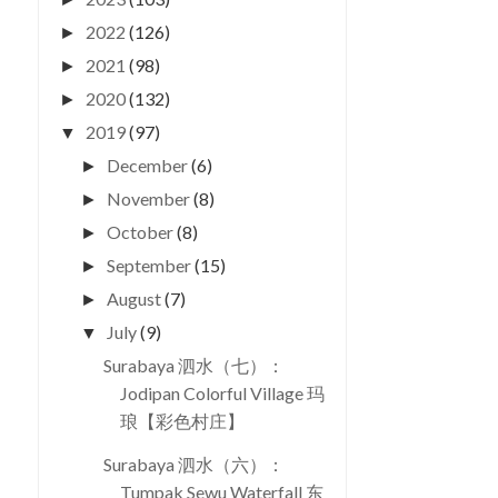
2022
(126)
►
2021
(98)
►
2020
(132)
►
2019
(97)
▼
December
(6)
►
November
(8)
►
October
(8)
►
September
(15)
►
August
(7)
►
July
(9)
▼
Surabaya 泗水（七）：
Jodipan Colorful Village 玛
琅【彩色村庄】
Surabaya 泗水（六）：
Tumpak Sewu Waterfall 东