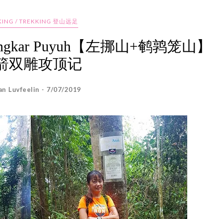
KING / TREKKING 登山远足
it Sangkar Puyuh【左挪山+鹌鹑笼山】
箭双雕攻顶记
an Luvfeelin - 7/07/2019