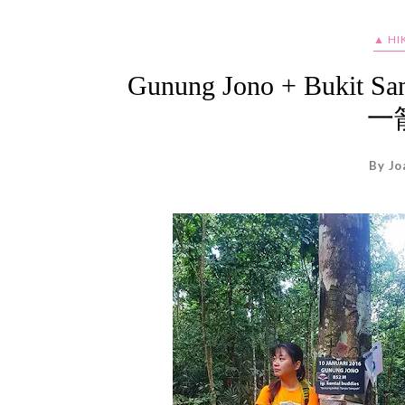
▲ HI
Gunung Jono + Buk
一
By Jo