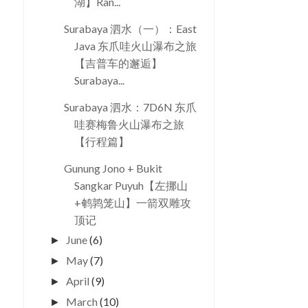
湖】Ran...
Surabaya 泗水（一）：East
Java 东爪哇火山瀑布之旅
【吉普车的邂逅】
Surabaya...
Surabaya 泗水：7D6N 东爪
哇赛梅鲁火山瀑布之旅
【行程篇】
Gunung Jono + Bukit
Sangkar Puyuh【左挪山
+鹌鹑笼山】一箭双雕攻
顶记
June
(6)
►
May
(7)
►
April
(9)
►
March
(10)
►