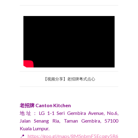
【视频分享】老招牌
粤式点心
老招牌 Canton Kitchen
地址：LG 1-1 Seri Gembira Avenue, No.6,
Jalan Senang Ria, Taman Gembira, 57100
Kuala Lumpur.
📍
https://goo.gl/maps/8MSnbmF5Ecqgv5R6