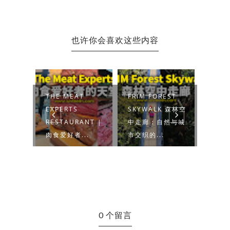
也许你会喜欢这些内容
T ECO
THE MEAT
FRIM FOREST
PETA
市里的绿
EXPERTS
SKYWALK 森林空
STRE
】吉隆
RESTAURANT |
中走廊：自然与城
ATTR
肉食爱好者...
市交织的...
日游客
0 个留言