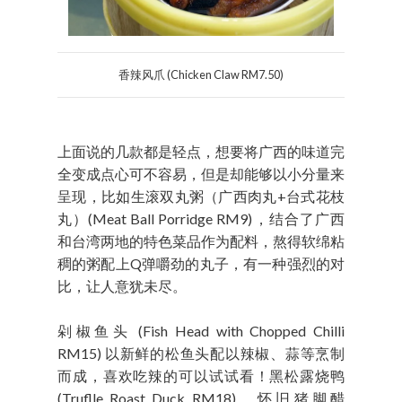
香辣风爪 (Chicken Claw RM7.50)
上面说的几款都是轻点，想要将广西的味道完
全变成点心可不容易，但是却能够以小分量来
呈现，比如生滚双丸粥（广西肉丸+台式花枝
丸）(Meat Ball Porridge RM9)，结合了广西
和台湾两地的特色菜品作为配料，熬得软绵粘
稠的粥配上Q弹嚼劲的丸子，有一种强烈的对
比，让人意犹未尽。
剁椒鱼头 (Fish Head with Chopped Chilli
RM15) 以新鲜的松鱼头配以辣椒、蒜等烹制
而成，喜欢吃辣的可以试试看！黑松露烧鸭
(Truflle Roast Duck RM18)、怀旧猪脚醋