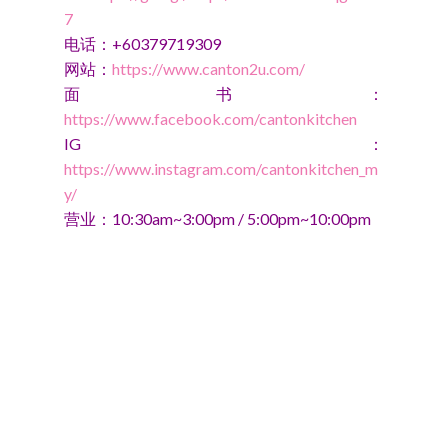
7
电话：+60379719309
网站：
https://www.canton2u.com/
面书：
https://www.facebook.com/cantonkitchen
IG：
https://www.instagram.com/cantonkitchen_m
y/
营业：10:30am~3:00pm / 5:00pm~10:00pm