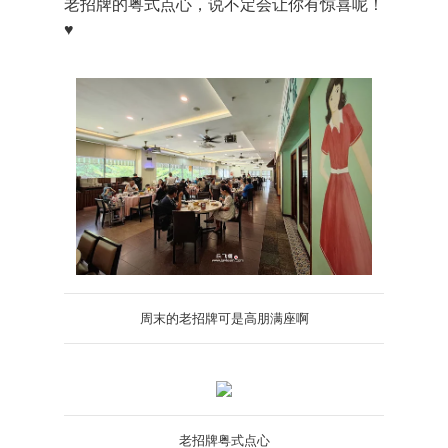
老招牌的粤式点心，说不定会让你有惊喜呢！
♥
周末的老招牌可是高朋满座啊
老招牌
粤式点心