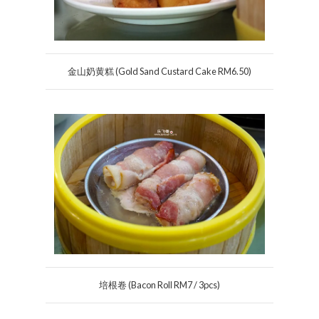
金山奶黄糕 (Gold Sand Custard Cake RM6.50)
培根卷 (Bacon Roll RM7 / 3pcs)