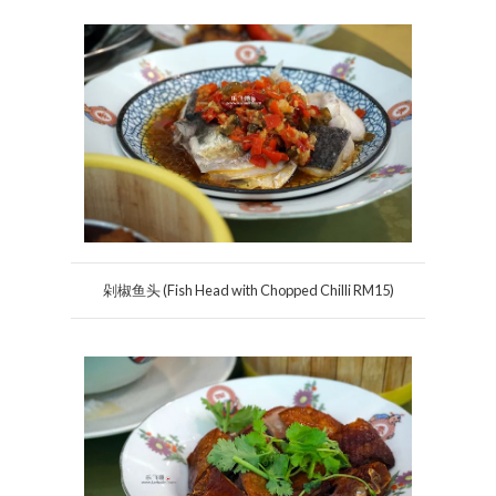
剁椒鱼头 (Fish Head with Chopped Chilli RM15)