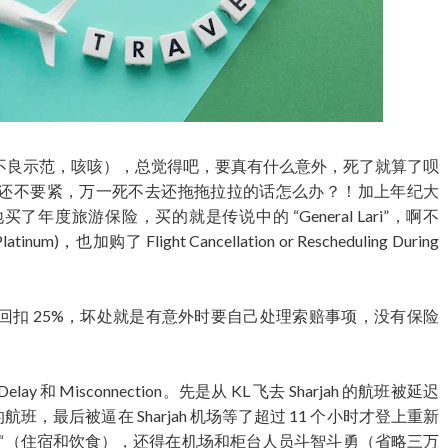
不良示范，咳咳），总觉得吧，要真有什么意外，死了就算了呗
还不要紧，万一死不去还拖拖拉拉的话怎么办？！加上年纪大
度旅游保险，买的就是传说中的 “General Lari”，啊不
Platinum)，也加购了 Flight Cancellation or Rescheduling During
回扣 25%，坏处就是有意外时要自己处理索赔事项，没有保险
 和 Misconnection。先是从 KL 飞去 Sharjah 的航班被延迟
 的航班，最后被逼在 Sharjah 机场等了超过 11 个小时才登上重新
赔“（住宿和饮食），还得在机场和柜台人员斗智斗勇（省略三万