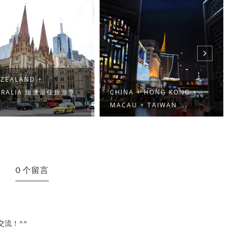
ZEALAND +
TRALIA 纽澳最佳旅游季
CHINA + HONG KONG +
MACAU + TAIWAN ...
0 个留言
流！^^