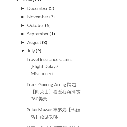
December
(2)
►
November
(2)
►
October
(6)
►
September
(1)
►
August
(8)
►
July
(9)
▼
Travel Insurance Claims
(Flight Delay /
Misconnect...
Trans Gunung Arong 跨越
【阿荣山】看爱心海湾赏
360美景
Pulau Mawar 丰盛港【玛娃
岛】旅游攻略