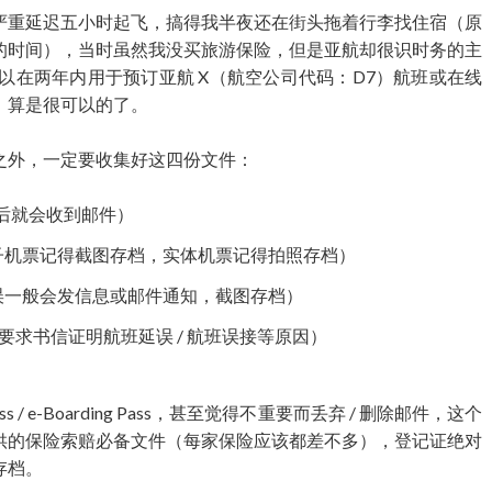
严重延迟五小时起飞，搞得我半夜还在街头拖着行李找住宿（原
的时间），当时虽然我没买旅游保险，但是亚航却很识时务的主
Voucher，可以在两年内用于预订亚航 X（航空公司代码：D7）航班或在线
，算是很可以的了。
之外，一定要收集好这四份文件：
买机票后就会收到邮件）
ng Pass（电子机票记得截图存档，实体机票记得拍照存档）
mail（航班延误一般会发信息或邮件通知，截图存档）
es（向航空公司要求书信证明航班延误 / 航班误接等原因）
s / e-Boarding Pass，甚至觉得不重要而丢弃 / 删除邮件，这个
供的保险索赔必备文件（每家保险应该都差不多），登记证绝对
存档。