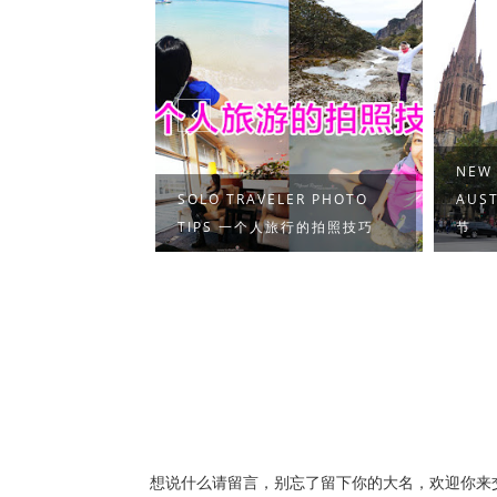
NEW 
义 分享精彩骑行
SOLO TRAVELER PHOTO
AUS
TIPS 一个人旅行的拍照技巧
节
想说什么请留言，别忘了留下你的大名，欢迎你来交