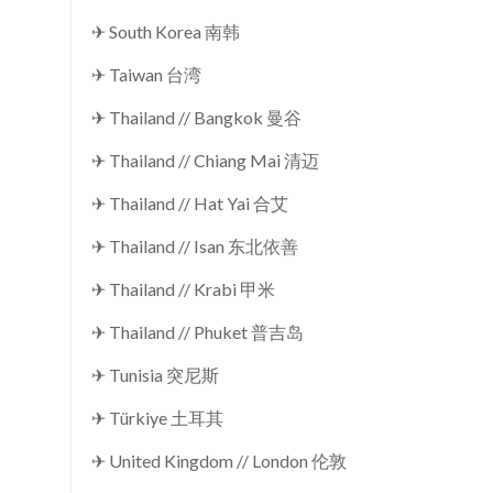
✈ South Korea 南韩
✈ Taiwan 台湾
✈ Thailand // Bangkok 曼谷
✈ Thailand // Chiang Mai 清迈
✈ Thailand // Hat Yai 合艾
✈ Thailand // Isan 东北依善
✈ Thailand // Krabi 甲米
✈ Thailand // Phuket 普吉岛
✈ Tunisia 突尼斯
✈ Türkiye 土耳其
✈ United Kingdom // London 伦敦