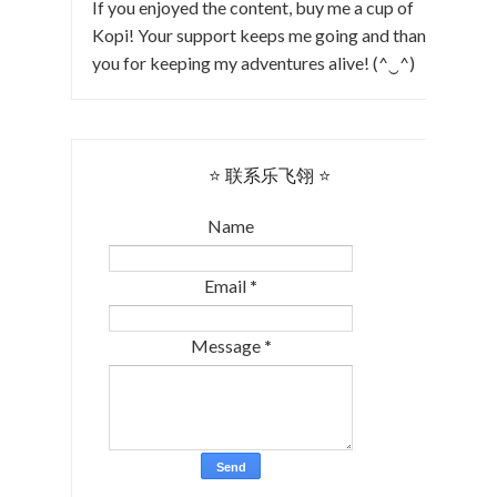
If you enjoyed the content, buy me a cup of
Kopi! Your support keeps me going and thank
you for keeping my adventures alive! (^‿^)
⭐ 联系乐飞翎 ⭐
Name
Email
*
Message
*