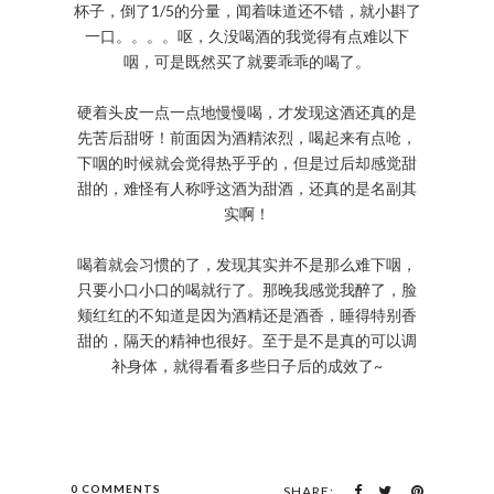
杯子，倒了1/5的分量，闻着味道还不错，就小斟了
一口。。。。呕，久没喝酒的我觉得有点难以下
咽，可是既然买了就要乖乖的喝了。
硬着头皮一点一点地慢慢喝，才发现这酒还真的是
先苦后甜呀！前面因为酒精浓烈，喝起来有点呛，
下咽的时候就会觉得热乎乎的，但是过后却感觉甜
甜的，难怪有人称呼这酒为甜酒，还真的是名副其
实啊！
喝着就会习惯的了，发现其实并不是那么难下咽，
只要小口小口的喝就行了。那晚我感觉我醉了，脸
颊红红的不知道是因为酒精还是酒香，睡得特别香
甜的，隔天的精神也很好。至于是不是真的可以调
补身体，就得看看多些日子后的成效了~
0 COMMENTS
SHARE: