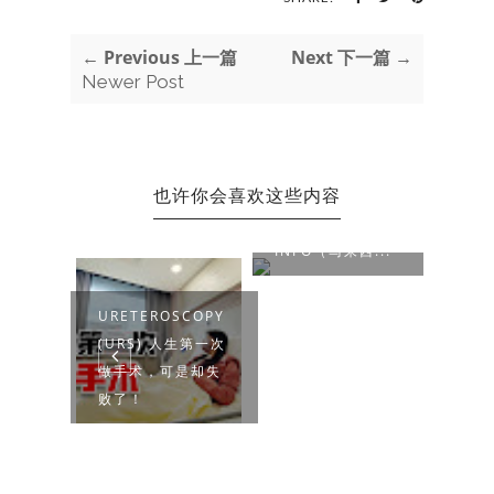
← Previous 上一篇
Next 下一篇 →
Newer Post
也许你会喜欢这些内容
2024 ADSENSE
SINGAPORE TAX
INFO（马来西...
URETEROSCOPY
ARAN
(URS) 人生第一次
【心情
JPN 国
做手术，可是却失
BLO
败了！
客 :)