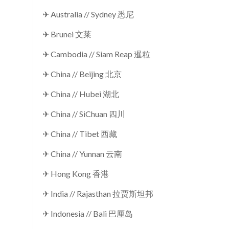
✈ Australia // Sydney 悉尼
✈ Brunei 文莱
✈ Cambodia // Siam Reap 暹粒
✈ China // Beijing 北京
✈ China // Hubei 湖北
✈ China // SiChuan 四川
✈ China // Tibet 西藏
✈ China // Yunnan 云南
✈ Hong Kong 香港
✈ India // Rajasthan 拉贾斯坦邦
✈ Indonesia // Bali 巴厘岛