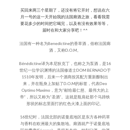
买回来两三个星期了，还没有将它开封，想说在六
月一号的这一天开始我的法国廊酒之旅，看看我需
要花多少的时间把它喝完，以及有没有效果等等，
届时在和大家分享吧！^^
法国有一种名为Benedictine的香草酒，俗称法国廊
酒，又称D.O.M。
Bénédictine译为本尼狄克丁，也称之为泵酒，是16
世纪一位学识渊博的法国修道士DOM BERNADO于
1510年发明，后来一个酒商按其配方重新酿制出
来，并在瓶身上加贴了D.O.M的标签，代表Deo
Optimo Maximo，意为“献给最仁慈、最伟大的上
帝”，所以又称为“圣酒”。这就是瓶肩处那个马蹄铁
形状的标志里面打的红色火漆上面的印记。
16世纪时，法国北部的诺曼底地区是东方各种药草
与香料在欧洲最大的集散地。廊酒就产于诺曼底地