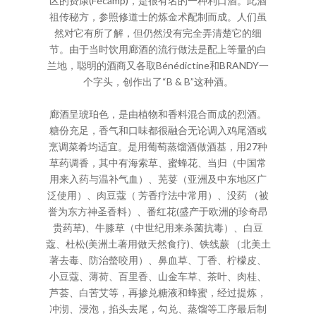
区的费康(Fécamp)，是很有名的一种利口酒。此酒
祖传秘方，参照修道士的炼金术配制而成。人们虽
然对它有所了解，但仍然没有完全弄清楚它的细
节。由于当时饮用廊酒的流行做法是配上等量的白
兰地，聪明的酒商又各取Bénédictine和BRANDY一
个字头，创作出了“B & B”这种酒。
廊酒呈琥珀色，是由植物和香料混合而成的烈酒。
糖份充足，香气和口味都很融合无论调入鸡尾酒或
烹调菜肴均适宜。是用葡萄蒸馏酒做酒基，用27种
草药调香，其中有海索草、蜜蜂花、当归（中国常
用来入药与温补气血）、芜荽（亚洲及中东地区广
泛使用）、肉豆蔻（ 芳香疗法中常用）、没药 （被
誉为东方神圣香料）、番红花(盛产于欧洲的珍奇昂
贵药草)、牛膝草（中世纪用来杀菌抗毒）、白豆
蔻、杜松(美洲土著用做天然食疗)、铁线蕨 （北美土
著去毒、防治螫咬用）、鼻血草、丁香、柠檬皮、
小豆蔻、薄荷、百里香、山金车草、茶叶、肉桂、
芦荟、白苦艾等，再掺兑糖液和蜂蜜，经过提炼，
冲沏、浸泡，掐头去尾，勾兑、蒸馏等工序最后制