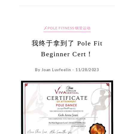
〆POLE FITNESS 钢管运动
我终于拿到了 Pole Fit
Beginner Cert！
By Joan Luvfeelin - 11/28/2023