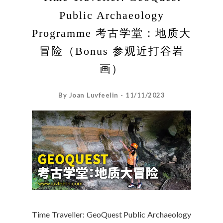
Public Archaeology
Programme 考古学堂：地质大
冒险（Bonus 参观近打谷岩
画）
By Joan Luvfeelin - 11/11/2023
Time Traveller: GeoQuest Public Archaeology