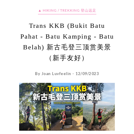
▲ HIKING / TREKKING 登山远足
Trans KKB (Bukit Batu
Pahat - Batu Kamping - Batu
Belah) 新古毛登三顶赏美景
（新手友好）
By Joan Luvfeelin - 12/09/2023