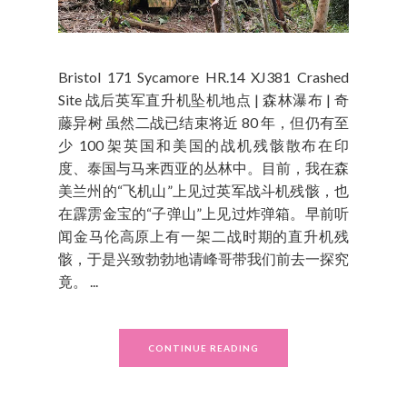
Bristol 171 Sycamore HR.14 XJ381 Crashed
Site 战后英军直升机坠机地点 | 森林瀑布 | 奇
藤异树 虽然二战已结束将近 80 年，但仍有至
少 100 架英国和美国的战机残骸散布在印
度、泰国与马来西亚的丛林中。目前，我在森
美兰州的“飞机山”上见过英军战斗机残骸，也
在霹雳金宝的“子弹山”上见过炸弹箱。早前听
闻金马伦高原上有一架二战时期的直升机残
骸，于是兴致勃勃地请峰哥带我们前去一探究
竟。 ...
CONTINUE READING