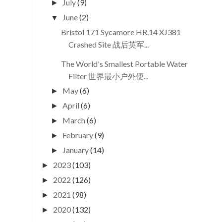
July
(9)
►
June
(2)
▼
Bristol 171 Sycamore HR.14 XJ381
Crashed Site 战后英军...
The World's Smallest Portable Water
Filter 世界最小户外便...
May
(6)
►
April
(6)
►
March
(6)
►
February
(9)
►
January
(14)
►
2023
(103)
►
2022
(126)
►
2021
(98)
►
2020
(132)
►