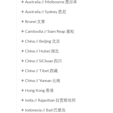
✈ Australia // Melbourne 墨尔本
✈ Australia // Sydney 悉尼
✈ Brunei 文莱
✈ Cambodia // Siam Reap 暹粒
✈ China // Beijing 北京
✈ China // Hubei 湖北
✈ China // SiChuan 四川
✈ China // Tibet 西藏
✈ China // Yunnan 云南
✈ Hong Kong 香港
✈ India // Rajasthan 拉贾斯坦邦
✈ Indonesia // Bali 巴厘岛