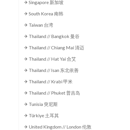
✈ Singapore 新加坡
✈ South Korea 南韩
✈ Taiwan 台湾
✈ Thailand // Bangkok 曼谷
✈ Thailand // Chiang Mai 清迈
✈ Thailand // Hat Yai 合艾
✈ Thailand // Isan 东北依善
✈ Thailand // Krabi 甲米
✈ Thailand // Phuket 普吉岛
✈ Tunisia 突尼斯
✈ Türkiye 土耳其
✈ United Kingdom // London 伦敦