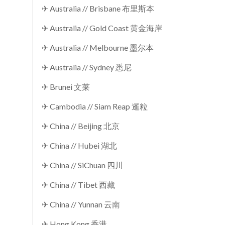
✈ Australia // Brisbane 布里斯本
✈ Australia // Gold Coast 黄金海岸
✈ Australia // Melbourne 墨尔本
✈ Australia // Sydney 悉尼
✈ Brunei 文莱
✈ Cambodia // Siam Reap 暹粒
✈ China // Beijing 北京
✈ China // Hubei 湖北
✈ China // SiChuan 四川
✈ China // Tibet 西藏
✈ China // Yunnan 云南
✈ Hong Kong 香港