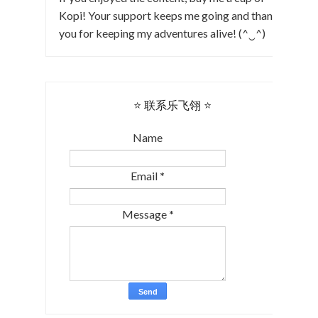
Kopi! Your support keeps me going and thank
you for keeping my adventures alive! (^‿^)
⭐ 联系乐飞翎 ⭐
Name
Email
*
Message
*