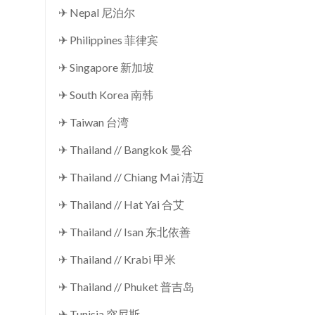
✈ Nepal 尼泊尔
✈ Philippines 菲律宾
✈ Singapore 新加坡
✈ South Korea 南韩
✈ Taiwan 台湾
✈ Thailand // Bangkok 曼谷
✈ Thailand // Chiang Mai 清迈
✈ Thailand // Hat Yai 合艾
✈ Thailand // Isan 东北依善
✈ Thailand // Krabi 甲米
✈ Thailand // Phuket 普吉岛
✈ Tunisia 突尼斯