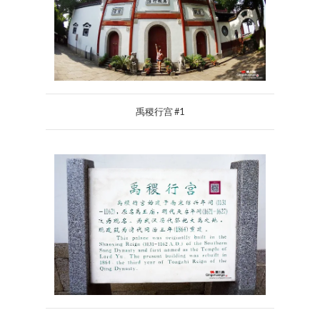
禹稷行宫 #1