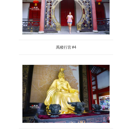
禹稷行宫 #4