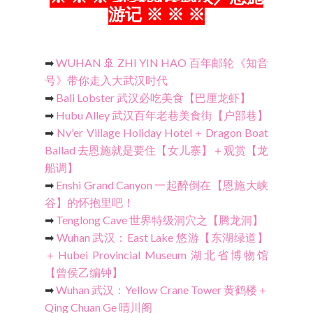
游记 ※ ※ ※
➡
WUHAN 🚢 ZHI YIN HAO 百年邮轮《知音
号》带你走入大武汉时代
➡
Bali Lobster 武汉必吃美食【巴厘龙虾】
➡
Hubu Alley 武汉百年老巷美食街【户部巷】
➡
Nv'er Village Holiday Hotel＋Dragon Boat
Ballad 去恩施就是要住【女儿寨】＋观赏【龙
船调】
➡
Enshi Grand Canyon 一起醉倒在【恩施大峡
谷】的怀抱里吧！
➡
Tenglong Cave 世界特级洞穴之【腾龙洞】
➡
Wuhan 武汉：East Lake 悠游【东湖绿道】
＋Hubei Provincial Museum 湖北省博物馆
【曾侯乙编钟】
➡
Wuhan 武汉：Yellow Crane Tower 黄鹤楼＋
Qing Chuan Ge 晴川阁