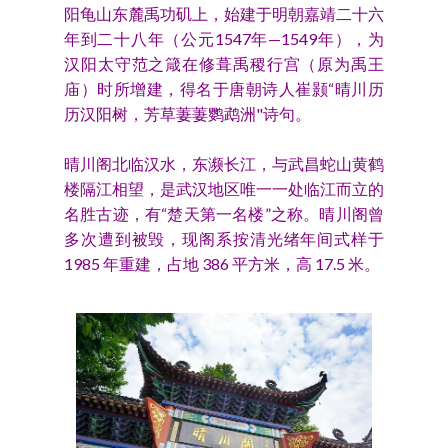
阳龟山东麓禹功矶上，始建于明朝嘉靖二十六
年到二十八年（公元1547年—1549年），为
汉阳太守范之箴在修葺禹稷行宫（原为禹王
庙）时所增建，得名于唐朝诗人崔颢“晴川历
历汉阳树，芳草萋萋鹦鹉洲"诗句。
晴川阁北临汉水，东濒长江，与武昌蛇山黄鹤
楼隔江相望，是武汉地区唯一一处临江而立的
名胜古迹，有“楚天第一名楼”之称。晴川阁曾
多次遭到被毁，现阁系按清光绪年间式样于
1985 年重建，占地 386 平方米，高 17.5 米。