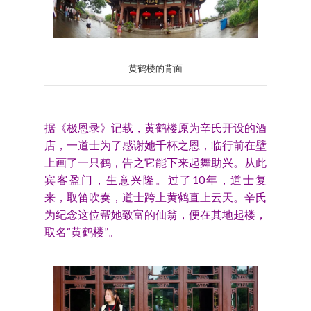
黄鹤楼的背面
据《极恩录》记载，黄鹤楼原为辛氏开设的酒
店，一道士为了感谢她千杯之恩，临行前在壁
上画了一只鹤，告之它能下来起舞助兴。从此
宾客盈门，生意兴隆。过了10年，道士复
来，取笛吹奏，道士跨上黄鹤直上云天。辛氏
为纪念这位帮她致富的仙翁，便在其地起楼，
取名“黄鹤楼”。