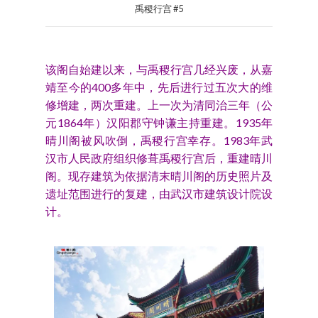
禹稷行宫 #5
该阁自始建以来，与禹稷行宫几经兴废，从嘉
靖至今的400多年中，先后进行过五次大的维
修增建，两次重建。上一次为清同治三年（公
元1864年）汉阳郡守钟谦主持重建。1935年
晴川阁被风吹倒，禹稷行宫幸存。1983年武
汉市人民政府组织修葺禹稷行宫后，重建晴川
阁。现存建筑为依据清末晴川阁的历史照片及
遗址范围进行的复建，由武汉市建筑设计院设
计。