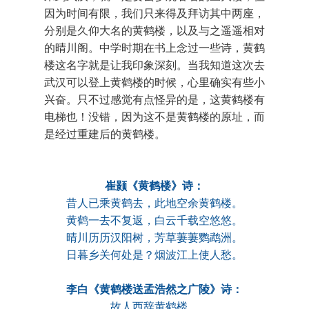
因为时间有限，我们只来得及拜访其中两座，
分别是久仰大名的黄鹤楼，以及与之遥遥相对
的晴川阁。中学时期在书上念过一些诗，黄鹤
楼这名字就是让我印象深刻。当我知道这次去
武汉可以登上黄鹤楼的时候，心里确实有些小
兴奋。只不过感觉有点怪异的是，这黄鹤楼有
电梯也！没错，因为这不是黄鹤楼的原址，而
是经过重建后的黄鹤楼。
崔颢《黄鹤楼》诗：
昔人已乘黄鹤去，此地空余黄鹤楼。
黄鹤一去不复返，白云千载空悠悠。
晴川历历汉阳树，芳草萋萋鹦鹉洲。
日暮乡关何处是？烟波江上使人愁。
李白《黄鹤楼送孟浩然之广陵》诗：
故人西辞黄鹤楼，