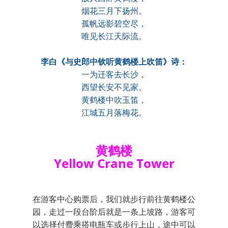
烟花三月下扬州。
孤帆远影碧空尽，
唯见长江天际流。
李白《与史郎中钦听黄鹤楼上吹笛》诗：
一为迁客去长沙，
西望长安不见家。
黄鹤楼中吹玉笛，
江城五月落梅花。
黄鹤楼
Yellow Crane Tower
在游客中心购票后，我们就步行前往黄鹤楼公
园，走过一段台阶后就是一条上坡路，游客可
以选择付费乘搭电瓶车或步行上山，途中可以