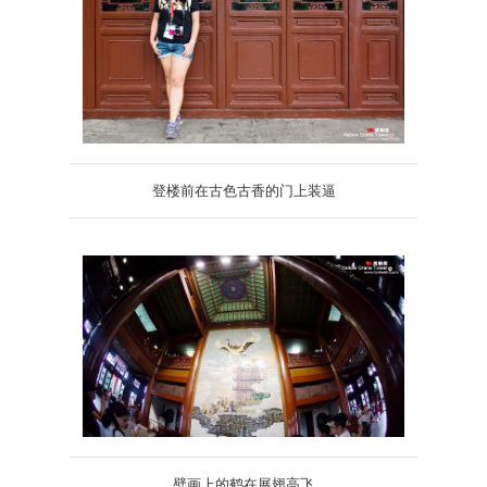
登楼前在古色古香的门上装逼
壁画上的鹤在展翅高飞