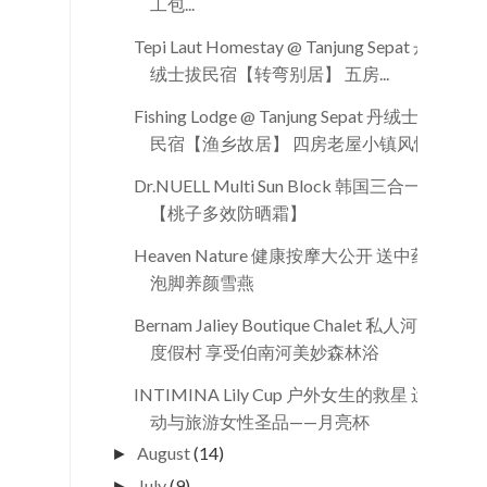
工包...
Tepi Laut Homestay @ Tanjung Sepat 丹
绒士拔民宿【转弯别居】 五房...
Fishing Lodge @ Tanjung Sepat 丹绒士拔
民宿【渔乡故居】 四房老屋小镇风情
Dr.NUELL Multi Sun Block 韩国三合一
【桃子多效防晒霜】
Heaven Nature 健康按摩大公开 送中药
泡脚养颜雪燕
Bernam Jaliey Boutique Chalet 私人河畔
度假村 享受伯南河美妙森林浴
INTIMINA Lily Cup 户外女生的救星 运
动与旅游女性圣品——月亮杯
August
(14)
►
July
(9)
►