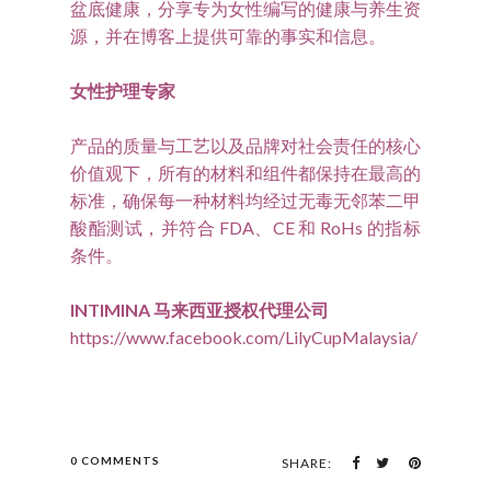
盆底健康，分享专为女性编写的健康与养生资
源，并在博客上提供可靠的事实和信息。
女性护理专家
产品的质量与工艺以及品牌对社会责任的核心
价值观下，所有的材料和组件都保持在最高的
标准，确保每一种材料均经过无毒无邻苯二甲
酸酯测试，并符合 FDA、CE 和 RoHs 的指标
条件。
INTIMINA 马来西亚授权代理公司
https://www.facebook.com/LilyCupMalaysia/
0 COMMENTS
SHARE: