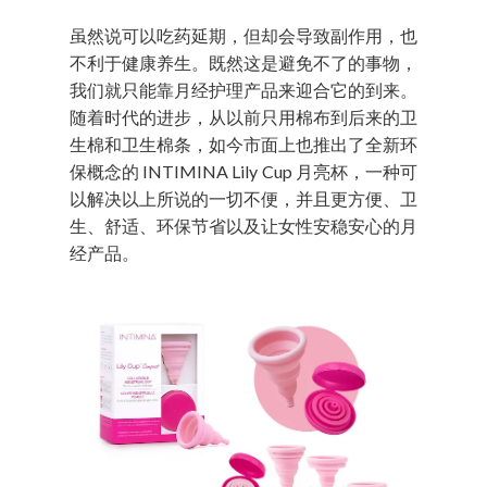
虽然说可以吃药延期，但却会导致副作用，也
不利于健康养生。既然这是避免不了的事物，
我们就只能靠月经护理产品来迎合它的到来。
随着时代的进步，从以前只用棉布到后来的卫
生棉和卫生棉条，如今市面上也推出了全新环
保概念的 INTIMINA Lily Cup 月亮杯，一种可
以解决以上所说的一切不便，并且更方便、卫
生、舒适、环保节省以及让女性安稳安心的月
经产品。