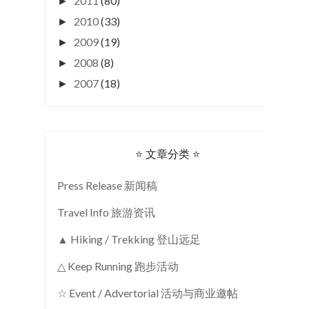
2011
(80)
►
2010
(33)
►
2009
(19)
►
2008
(8)
►
2007
(18)
►
⭐ 文章分类 ⭐
Press Release 新闻稿
Travel Info 旅游资讯
▲ Hiking / Trekking 登山远足
△ Keep Running 跑步活动
☆ Event / Advertorial 活动与商业邀帖