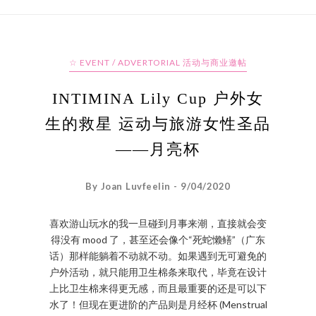
☆ EVENT / ADVERTORIAL 活动与商业邀帖
INTIMINA Lily Cup 户外女
生的救星 运动与旅游女性圣品
——月亮杯
By Joan Luvfeelin - 9/04/2020
喜欢游山玩水的我一旦碰到月事来潮，直接就会变
得没有 mood 了，甚至还会像个“死蛇懒鳝”（广东
话）那样能躺着不动就不动。如果遇到无可避免的
户外活动，就只能用卫生棉条来取代，毕竟在设计
上比卫生棉来得更无感，而且最重要的还是可以下
水了！但现在更进阶的产品则是月经杯 (Menstrual