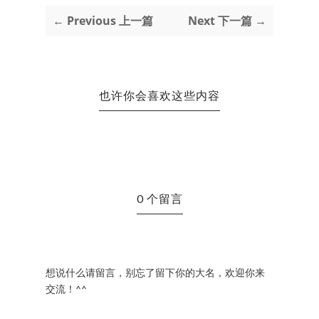
← Previous 上一篇
Next 下一篇 →
也许你会喜欢这些内容
0 个留言
想说什么请留言，别忘了留下你的大名，欢迎你来
交流！^^