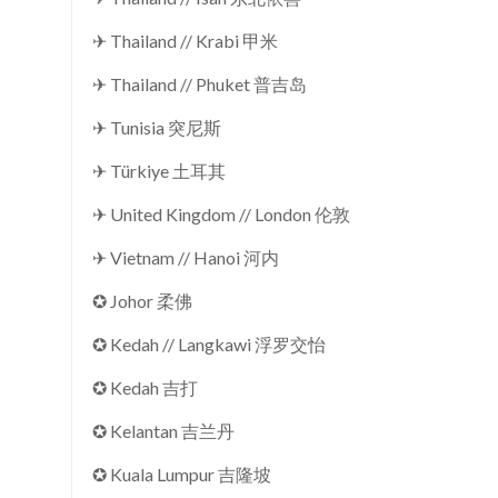
✈ Thailand // Krabi 甲米
✈ Thailand // Phuket 普吉岛
✈ Tunisia 突尼斯
✈ Türkiye 土耳其
✈ United Kingdom // London 伦敦
✈ Vietnam // Hanoi 河内
✪ Johor 柔佛
✪ Kedah // Langkawi 浮罗交怡
✪ Kedah 吉打
✪ Kelantan 吉兰丹
✪ Kuala Lumpur 吉隆坡