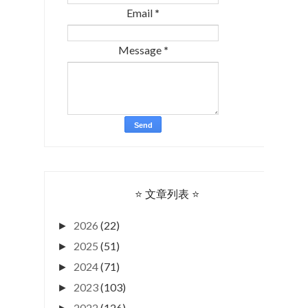
Email
*
Message
*
⭐ 文章列表 ⭐
2026
(22)
►
2025
(51)
►
2024
(71)
►
2023
(103)
►
2022
(126)