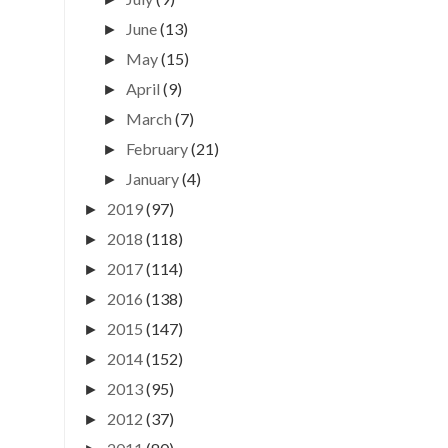
June
(13)
►
May
(15)
►
April
(9)
►
March
(7)
►
February
(21)
►
January
(4)
►
2019
(97)
►
2018
(118)
►
2017
(114)
►
2016
(138)
►
2015
(147)
►
2014
(152)
►
2013
(95)
►
2012
(37)
►