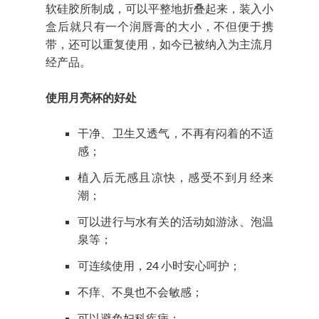
软硅胶所制成，可以平整地折叠起来，装入小
盒后就只有一个润唇膏的大小，不但便于携
带，还可以重复使用，如今已被纳入为主流月
经产品。
使用月亮杯的好处
干净、卫生又透气，不再有闷着的不适
感；
植入后无感且凉快，感受不到月经来
潮；
可以进行与水有关的活动如游泳、泡温
泉等；
可连续使用，24 小时安心呵护；
不痒、不臭也不会敏感；
可以避免妇科疾病；