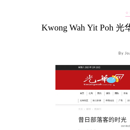
☆
Kwong Wah Yit 
By Jo