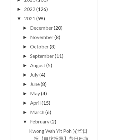
2022
(126)
►
2021
(98)
▼
December
(20)
►
November
(8)
►
October
(8)
►
September
(11)
►
August
(5)
►
July
(4)
►
June
(8)
►
May
(4)
►
April
(15)
►
March
(6)
►
February
(2)
▼
Kwong Wah Yit Poh 光华日
报【电访报导】昔日部落