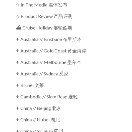
☆ In The Media 媒体发布
☆ Product Review 产品评测
⛴ Cruise Holiday 邮轮假期
✈ Australia // Brisbane 布里斯本
✈ Australia // Gold Coast 黄金海岸
✈ Australia // Melbourne 墨尔本
✈ Australia // Sydney 悉尼
✈ Brunei 文莱
✈ Cambodia // Siam Reap 暹粒
✈ China // Beijing 北京
✈ China // Hubei 湖北
✈ China // SiChuan 四川