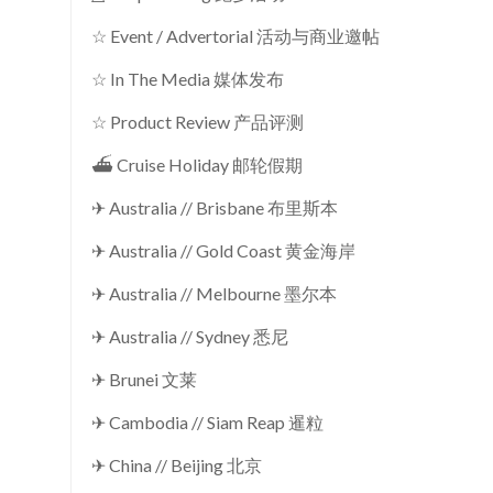
☆ Event / Advertorial 活动与商业邀帖
☆ In The Media 媒体发布
☆ Product Review 产品评测
⛴ Cruise Holiday 邮轮假期
✈ Australia // Brisbane 布里斯本
✈ Australia // Gold Coast 黄金海岸
✈ Australia // Melbourne 墨尔本
✈ Australia // Sydney 悉尼
✈ Brunei 文莱
✈ Cambodia // Siam Reap 暹粒
✈ China // Beijing 北京