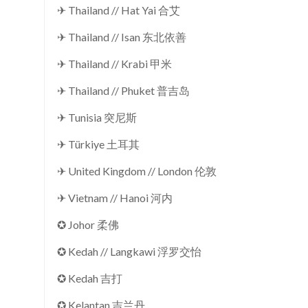
✈ Thailand // Hat Yai 合艾
✈ Thailand // Isan 东北依善
✈ Thailand // Krabi 甲米
✈ Thailand // Phuket 普吉岛
✈ Tunisia 突尼斯
✈ Türkiye 土耳其
✈ United Kingdom // London 伦敦
✈ Vietnam // Hanoi 河内
✪ Johor 柔佛
✪ Kedah // Langkawi 浮罗交怡
✪ Kedah 吉打
✪ Kelantan 吉兰丹