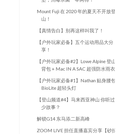
Mount Fuji 在 2020 年的夏天不开放登
山！
【真情告白】别再这样叫我了！
【户外玩家必备】五个运动用品大分
享！
【户外玩家必备#2】Lowe Alpine 登山
背包 + Mac IN A SAC 超强防水雨衣
【户外玩家必备#1】Nathan 贴身腰包 +
BioLite 超轻头灯
【登山频道#4】马来西亚神山 你听过多
少故事？
解锁G14 东马添二新高峰
ZOOM LIVE 担任直播嘉宾分享【砂拉