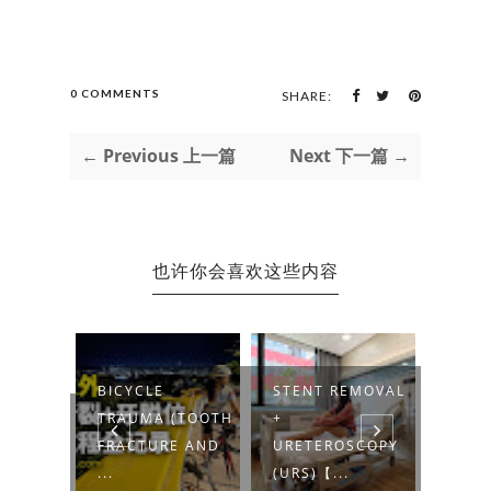
0 COMMENTS
SHARE:
← Previous 上一篇
Next 下一篇 →
也许你会喜欢这些内容
BICYCLE
STENT REMOVAL
JABA
I'M A
TRAUMA (TOOTH
+
PEND
R 我是博
FRACTURE AND
URETEROSCOPY
NEGA
...
(URS)【...
民登..