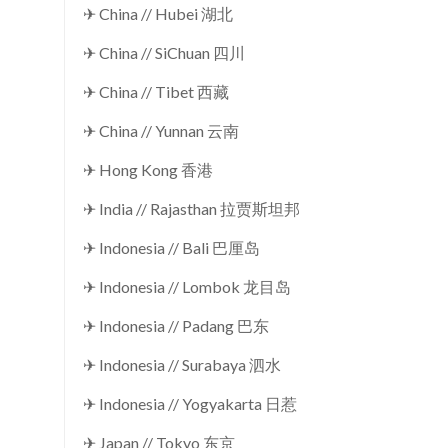
✈ China // Hubei 湖北
✈ China // SiChuan 四川
✈ China // Tibet 西藏
✈ China // Yunnan 云南
✈ Hong Kong 香港
✈ India // Rajasthan 拉贾斯坦邦
✈ Indonesia // Bali 巴厘岛
✈ Indonesia // Lombok 龙目岛
✈ Indonesia // Padang 巴东
✈ Indonesia // Surabaya 泗水
✈ Indonesia // Yogyakarta 日惹
✈ Japan // Tokyo 东京