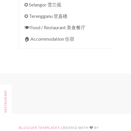
✪ Selangor 雪兰莪
✪ Terengganu 登嘉楼
🍽 Food / Restaurant 美食餐厅
🏠︎ Accommodation 住宿
FOLLOW ON INSTAGRAM
BLOGGER TEMPLATES
CREATED WITH
BY