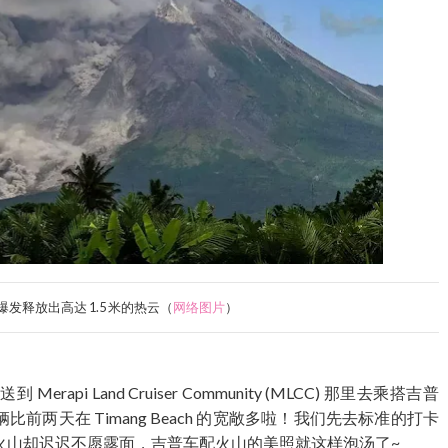
山爆发
释放出高达 1.5 米的热云（
网络图片
）
pi Land Cruiser Community (MLCC) 那里去乘搭吉普
两天在 Timang Beach 的宽敞多啦！我们先去标准的打卡
火山却迟迟不愿露面，吉普车配火山的美照就这样泡汤了~