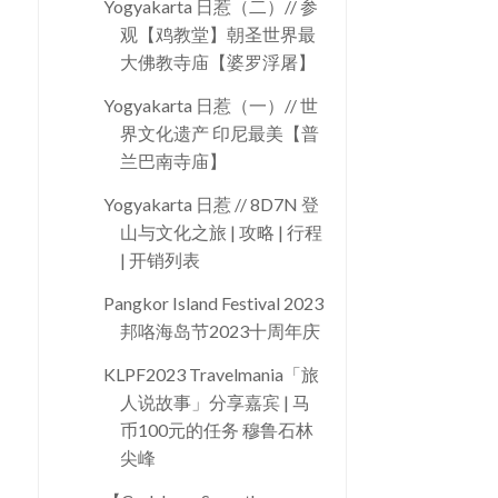
Yogyakarta 日惹（二）// 参
观【鸡教堂】朝圣世界最
大佛教寺庙【婆罗浮屠】
Yogyakarta 日惹（一）// 世
界文化遗产 印尼最美【普
兰巴南寺庙】
Yogyakarta 日惹 // 8D7N 登
山与文化之旅 | 攻略 | 行程
| 开销列表
Pangkor Island Festival 2023
邦咯海岛节2023十周年庆
KLPF2023 Travelmania「旅
人说故事」分享嘉宾 | 马
币100元的任务 穆鲁石林
尖峰