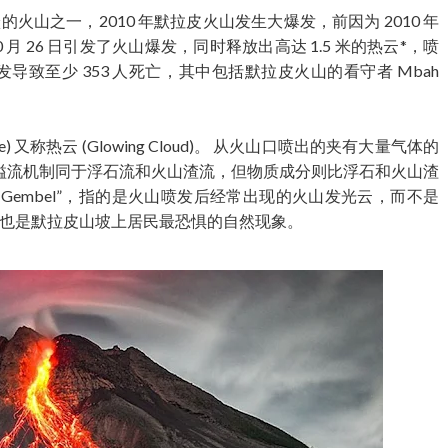
最活跃的火山之一，2010 年默拉皮火山发生大爆发，前因为 2010 年
0 月 26 日引发了火山爆发，同时释放出高达 1.5 米的热云*，喷
发导致至少 353 人死亡，其中包括默拉皮火山的看守者 Mbah
lanche) 又称热云 (Glowing Cloud)。 从火山口喷出的夹有大量气体的
溢流机制同于浮石流和火山渣流，但物质成分则比浮石和火山渣
s Gembel”，指的是火山喷发后经常出现的火山发光云，而不是
里，也是默拉皮山坡上居民最恐惧的自然现象。