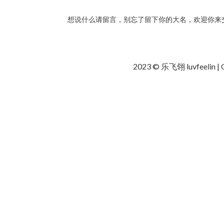
想说什么请留言，别忘了留下你的大名，欢迎你来交
2023 © 乐飞翎 luvfeelin | O