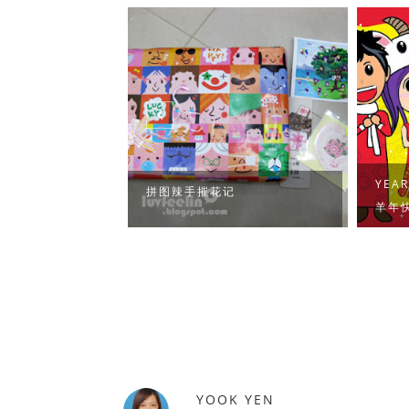
YEAR
拼图辣手摧花记
羊年
YOOK YEN