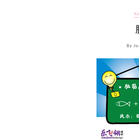
I
By Jo