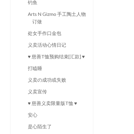
钓鱼
Arts N Gizmo 手工陶土人物
订做
处女手作口金包
义卖活动心情日记
♥ 慈善T恤预购结束[汇款] ♥
打瞌睡
义卖の成功或失败
义卖宣传
♥ 慈善义卖限量版T恤 ♥
安心
是心陌生了