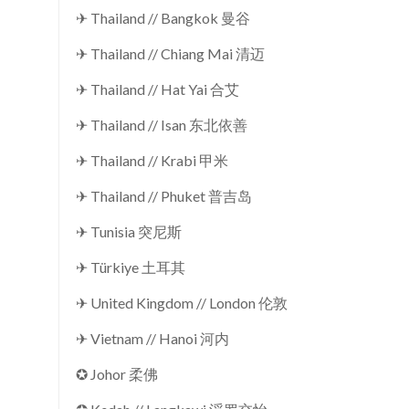
✈ Thailand // Bangkok 曼谷
✈ Thailand // Chiang Mai 清迈
✈ Thailand // Hat Yai 合艾
✈ Thailand // Isan 东北依善
✈ Thailand // Krabi 甲米
✈ Thailand // Phuket 普吉岛
✈ Tunisia 突尼斯
✈ Türkiye 土耳其
✈ United Kingdom // London 伦敦
✈ Vietnam // Hanoi 河内
✪ Johor 柔佛