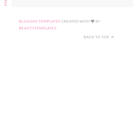
FOLLOW ON INSTAGRAM
BLOGGER TEMPLATES
CREATED WITH
BY
BEAUTYTEMPLATES
.
BACK TO TOP