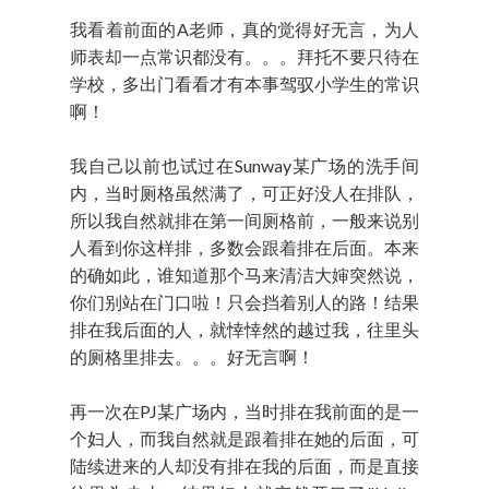
我看着前面的A老师，真的觉得好无言，为人
师表却一点常识都没有。。。拜托不要只待在
学校，多出门看看才有本事驾驭小学生的常识
啊！
我自己以前也试过在Sunway某广场的洗手间
内，当时厕格虽然满了，可正好没人在排队，
所以我自然就排在第一间厕格前，一般来说别
人看到你这样排，多数会跟着排在后面。本来
的确如此，谁知道那个马来清洁大婶突然说，
你们别站在门口啦！只会挡着别人的路！结果
排在我后面的人，就悻悻然的越过我，往里头
的厕格里排去。。。好无言啊！
再一次在PJ某广场内，当时排在我前面的是一
个妇人，而我自然就是跟着排在她的后面，可
陆续进来的人却没有排在我的后面，而是直接