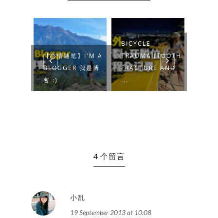
BICYCLE
STEN
SENSE
【心情随笔】I'M A
TRAUMA (TOOTH
+
RE TAX
BLOGGER 我是博
FRACTURE AND
URET
西...
客 :)
...
(URS)
4 个留言
小乱
19 September 2013 at 10:08