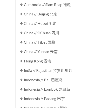
✈ Cambodia // Siam Reap 暹粒
✈ China // Beijing 北京
✈ China // Hubei 湖北
✈ China // SiChuan 四川
✈ China // Tibet 西藏
✈ China // Yunnan 云南
✈ Hong Kong 香港
✈ India // Rajasthan 拉贾斯坦邦
✈ Indonesia // Bali 巴厘岛
✈ Indonesia // Lombok 龙目岛
✈ Indonesia // Padang 巴东
✈ Indonesia // Surabaya 泗水