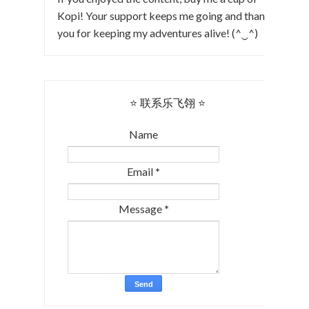
Kopi! Your support keeps me going and thank
you for keeping my adventures alive! (^‿^)
⭐ 联系乐飞翎 ⭐
Name
Email
*
Message
*