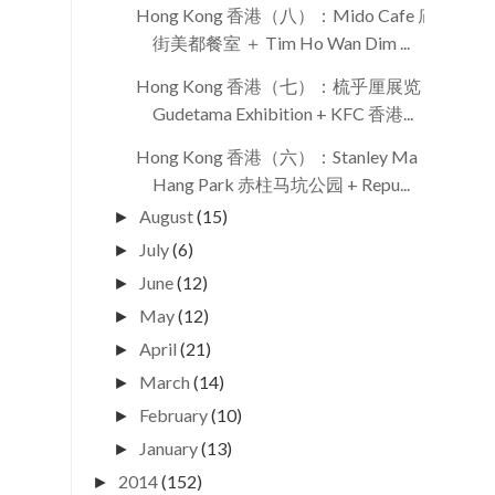
Hong Kong 香港（八）：Mido Cafe 庙
街美都餐室 ＋ Tim Ho Wan Dim ...
Hong Kong 香港（七）：梳乎厘展览
Gudetama Exhibition + KFC 香港...
Hong Kong 香港（六）：Stanley Ma
Hang Park 赤柱马坑公园 + Repu...
August
(15)
►
July
(6)
►
June
(12)
►
May
(12)
►
April
(21)
►
March
(14)
►
February
(10)
►
January
(13)
►
2014
(152)
►