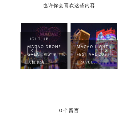
也许你会喜欢这些内容
DREAMS
LIGHT UP
LIGH
MACAO DRONE
MACAO LIGHT
MAC
OWN
GALA【翱游澳门无
FESTIVAL 2021 –
GAL
人机表演...
TRAVELL...
人机表
0 个留言