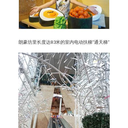
朗豪坊里长度达83米的室内电动扶梯“通天梯”