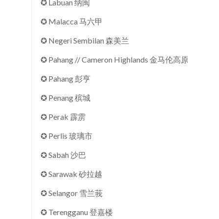
✪ Labuan 纳闽
✪ Malacca 马六甲
✪ Negeri Sembilan 森美兰
✪ Pahang // Cameron Highlands 金马伦高原
✪ Pahang 彭亨
✪ Penang 槟城
✪ Perak 霹雳
✪ Perlis 玻璃市
✪ Sabah 沙巴
✪ Sarawak 砂拉越
✪ Selangor 雪兰莪
✪ Terengganu 登嘉楼