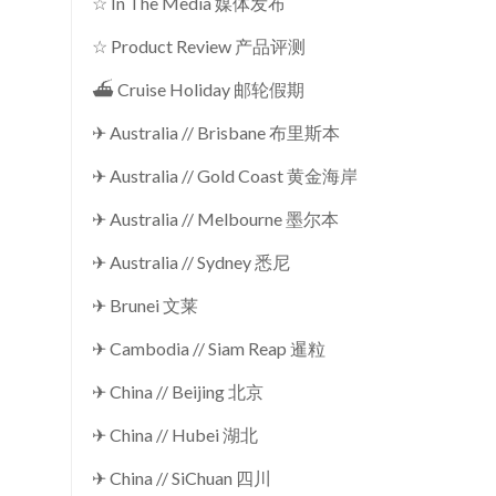
☆ In The Media 媒体发布
☆ Product Review 产品评测
⛴ Cruise Holiday 邮轮假期
✈ Australia // Brisbane 布里斯本
✈ Australia // Gold Coast 黄金海岸
✈ Australia // Melbourne 墨尔本
✈ Australia // Sydney 悉尼
✈ Brunei 文莱
✈ Cambodia // Siam Reap 暹粒
✈ China // Beijing 北京
✈ China // Hubei 湖北
✈ China // SiChuan 四川