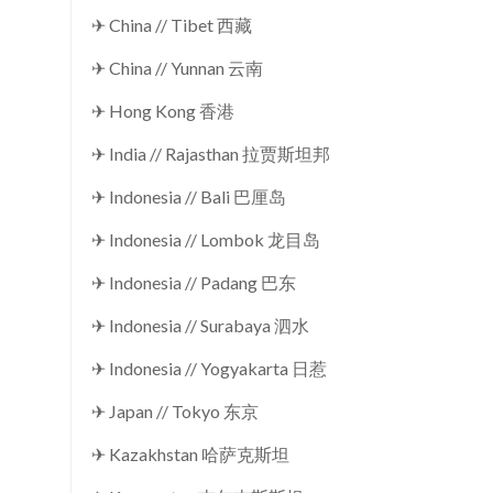
✈ China // Tibet 西藏
✈ China // Yunnan 云南
✈ Hong Kong 香港
✈ India // Rajasthan 拉贾斯坦邦
✈ Indonesia // Bali 巴厘岛
✈ Indonesia // Lombok 龙目岛
✈ Indonesia // Padang 巴东
✈ Indonesia // Surabaya 泗水
✈ Indonesia // Yogyakarta 日惹
✈ Japan // Tokyo 东京
✈ Kazakhstan 哈萨克斯坦