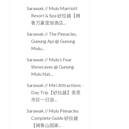
Sarawak // Mulu Marriott
Resort & Spa 砂拉越【姆
鲁万豪度假酒店...
Sarawak // The Pinnacles,
Gunung Api @ Gunung
Mulu...
Sarawak // Mulu’s Four
Showcaves @ Gunung
Mulu Nat...
Sarawak // Miri Attractions -
Day Trip【砂拉越】美里
市区一日游...
Sarawak // Mulu Pinnacles
Complete Guide 砂拉越
【姆鲁山国家...