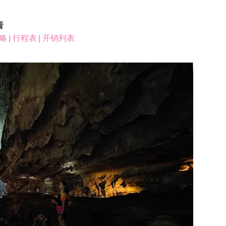
看
 行程表 | 开销列表