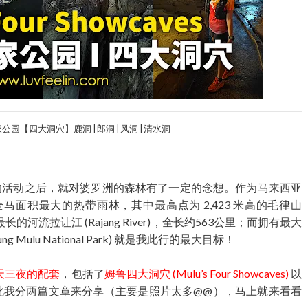
公园【四大洞穴】鹿洞 | 郎洞 | 风洞 | 清水洞
露营的活动之后，就对婆罗洲的森林有了一定的念想。作为马来西亚
面积最大的热带雨林，其中最高点为 2,423 米高的毛律山
最长的河流拉让江 (Rajang River)，全长约563公里；而拥有最大
ulu National Park) 就是我此行的最大目标！
天三夜的配套
，包括了
姆鲁四大洞穴 (Mulu’s Four Showcaves)
以
此我分两篇文章来分享（主要是照片太多@@），马上就来看看