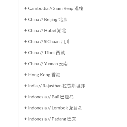
✈ Cambodia // Siam Reap 暹粒
✈ China // Beijing 北京
✈ China // Hubei 湖北
✈ China // SiChuan 四川
✈ China // Tibet 西藏
✈ China // Yunnan 云南
✈ Hong Kong 香港
✈ India // Rajasthan 拉贾斯坦邦
✈ Indonesia // Bali 巴厘岛
✈ Indonesia // Lombok 龙目岛
✈ Indonesia // Padang 巴东