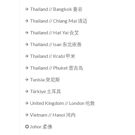
✈ Thailand // Bangkok 曼谷
✈ Thailand // Chiang Mai 清迈
✈ Thailand // Hat Yai 合艾
✈ Thailand // Isan 东北依善
✈ Thailand // Krabi 甲米
✈ Thailand // Phuket 普吉岛
✈ Tunisia 突尼斯
✈ Türkiye 土耳其
✈ United Kingdom // London 伦敦
✈ Vietnam // Hanoi 河内
✪ Johor 柔佛