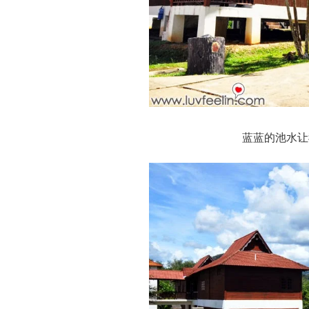
蓝蓝的池水让