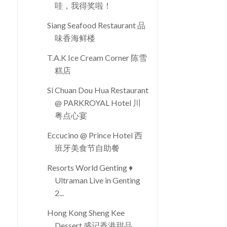
哇，我得奖啦！
Siang Seafood Restaurant 品
味香海鲜楼
T.A.K Ice Cream Corner 陈雪
糕店
Si Chuan Dou Hua Restaurant
@ PARKROYAL Hotel 川
粤点心宴
Eccucino @ Prince Hotel 西
班牙美食节自助餐
Resorts World Genting ♦
Ultraman Live in Genting
2...
Hong Kong Sheng Kee
Dessert 盛记香港甜品