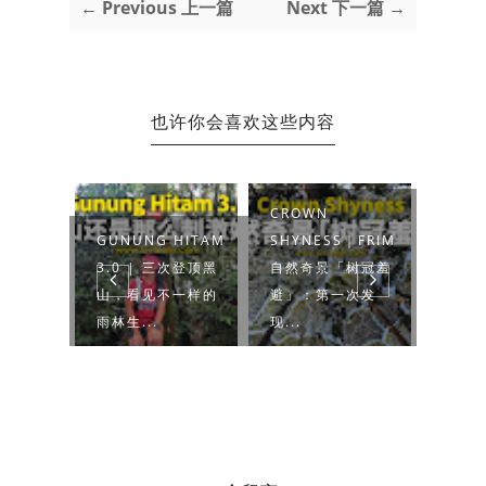
← Previous 上一篇
Next 下一篇 →
也许你会喜欢这些内容
CROWN
BUKI
EMBARA
GUNUNG HITAM
SHYNESS｜FRIM
CHE
久违的肯巴
3.0 | 三次登顶黑
自然奇景「树冠羞
(LOO
坝 吉隆
山，看见不一样的
避」：第一次发
重登
雨林生...
现...
山】..