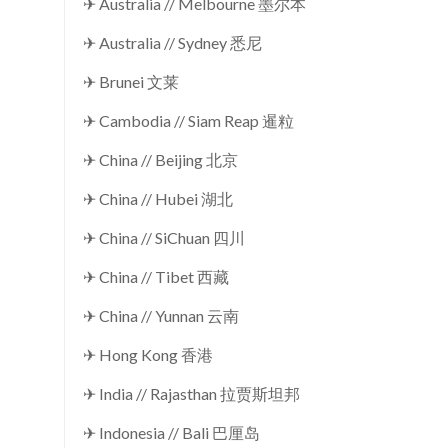
✈ Australia // Melbourne 墨尔本
✈ Australia // Sydney 悉尼
✈ Brunei 文莱
✈ Cambodia // Siam Reap 暹粒
✈ China // Beijing 北京
✈ China // Hubei 湖北
✈ China // SiChuan 四川
✈ China // Tibet 西藏
✈ China // Yunnan 云南
✈ Hong Kong 香港
✈ India // Rajasthan 拉贾斯坦邦
✈ Indonesia // Bali 巴厘岛