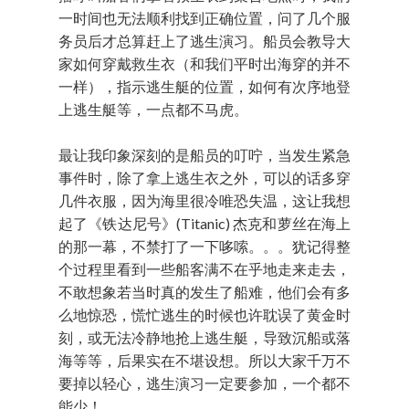
一时间也无法顺利找到正确位置，问了几个服
务员后才总算赶上了逃生演习。船员会教导大
家如何穿戴救生衣（和我们平时出海穿的并不
一样），指示逃生艇的位置，如何有次序地登
上逃生艇等，一点都不马虎。
最让我印象深刻的是船员的叮咛，当发生紧急
事件时，除了拿上逃生衣之外，可以的话多穿
几件衣服，因为海里很冷唯恐失温，这让我想
起了《铁达尼号》(Titanic) 杰克和萝丝在海上
的那一幕，不禁打了一下哆嗦。。。犹记得整
个过程里看到一些船客满不在乎地走来走去，
不敢想象若当时真的发生了船难，他们会有多
么地惊恐，慌忙逃生的时候也许耽误了黄金时
刻，或无法冷静地抢上逃生艇，导致沉船或落
海等等，后果实在不堪设想。所以大家千万不
要掉以轻心，逃生演习一定要参加，一个都不
能少！