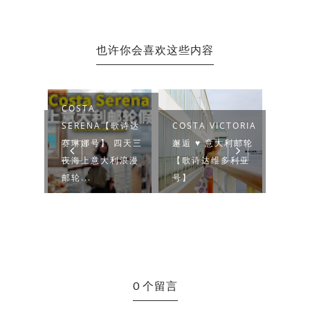
也许你会喜欢这些内容
COSTA
ND | 一
SERENA【歌诗达
COSTA VICTORIA
5D4N
屿号，
赛琳娜号】 四天三
邂逅 ♥ 意大利邮轮
202
一趟
夜海上意大利浪漫
【歌诗达维多利亚
驾游（
邮轮...
号】
山...
0 个留言