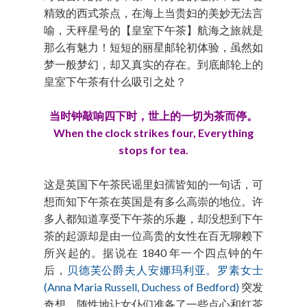
精致的西式茶点，在海上当贵妇的美妙无法言
喻，天秤星号的【皇室下午茶】航海之旅就是
那么有魅力！短短的丽星邮轮初体验，虽然如
梦一般梦幻，却又真实的存在。到底邮轮上的
皇室下午茶有什么吸引之处？
当时钟敲响四下时，世上的一切为茶而停。
When the clock strikes four, Everything
stops for tea.
这是英国下午茶民谣里妇孺皆知的一句话，可
想而知下午茶在英国是有多么高崇的地位。许
多人都知道享受下午茶的乐趣，却没想到下午
茶的起源却是由一位高贵的女性在百无聊赖下
所兴起的。据说在 1840 年一个四点钟的午
后，
贝德芙公爵夫人安娜玛利亚。罗素女士
(Anna Maria Russell, Duchess of Bedford)
突发
奇想，随性地让女仆们准备了一些点心和红茶