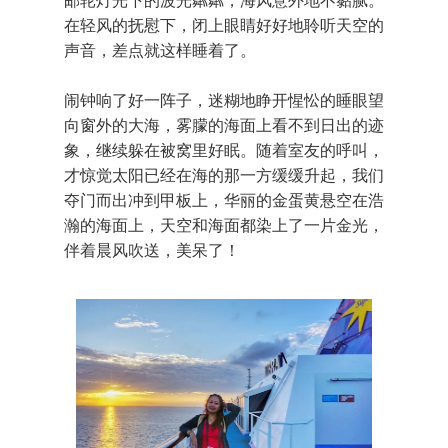
在轻风的抚慰下，闭上眼睛好好地聆听天空的
声音，差点就这样睡着了。
闹钟响了好一阵子，迷糊地睁开惺忪的睡眼望
向窗外的大海，雾朦的海面上看不到日出的迹
象，继续躲在被窝里好眠。随着室友的呼叫，
才惊觉太阳已经在海的那一方缓缓升起，我们
夺门而出冲到甲板上，华丽的金蛋黄悬空在浩
瀚的海面上，天空和海面都染上了一片金光，
伴着晨风吹送，美呆了！