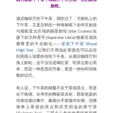
旅程。
酒店咖啡厅的下午茶，我吃过了；可邮轮上的
下午茶，又是怎样的一种体验呢？由华京旅游
与领航亚太区域的丽星邮轮 (Star Cruises) 在
旗下的天秤星号 (Superstar Libra) 独家呈现高
雅尊贵的午后献礼——
皇室下午茶 (Royal
High Tea)
，让我们不用远赴英国也可以品尝
到英国人深爱的传统下午茶。从酒店咖啡厅到
海上邮轮，这不仅仅是喝红茶、吃茶点那么简
单，而是一种高贵的节奏，更是一种向时间致
敬的仪式。
有人说，下午茶的精髓不在于茶或茶点，而是
在于格调。在考究的陶瓷茶具前，西装笔挺的
侍者挂着白餐巾、戴着白手套随侍在侧，优雅
地奉上香甜的茶点和芬芳四溢的唐宁茶
(Twinings Tea)，三层点心盘内放着得奖厨师