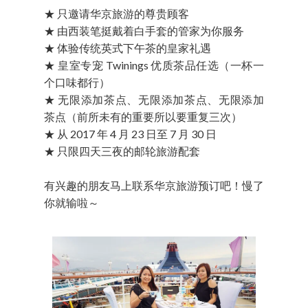
★ 只邀请华京旅游的尊贵顾客
★ 由西装笔挺戴着白手套的管家为你服务
★ 体验传统英式下午茶的皇家礼遇
★ 皇室专宠 Twinings 优质茶品任选（一杯一
个口味都行）
★ 无限添加茶点、无限添加茶点、无限添加
茶点（前所未有的重要所以要重复三次）
★ 从 2017 年 4 月 23 日至 7 月 30 日
★ 只限四天三夜的邮轮旅游配套
有兴趣的朋友马上联系华京旅游预订吧！慢了
你就输啦～