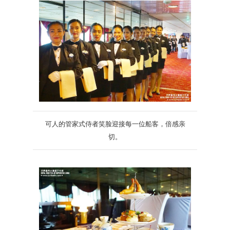
可人的管家式侍者笑脸迎接每一位船客，倍感亲
切。