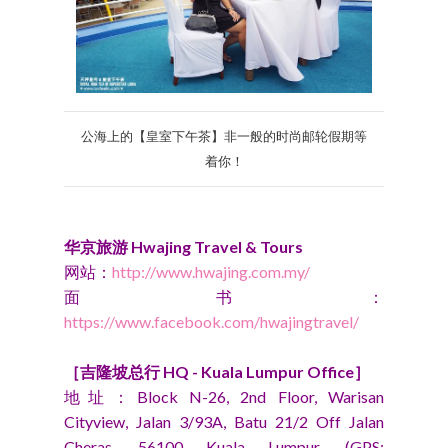
公海上的【皇室下午茶】非一般的时尚邮轮假期等
着你！
华京旅游
Hwajing Travel & Tours
网站：
http://www.hwajing.com.my/
面书：
https://www.facebook.com/hwajingtravel/
［吉隆坡总行 HQ - Kuala Lumpur Office］
地址：Block N-26, 2nd Floor, Warisan
Cityview, Jalan 3/93A, Batu 21/2 Off Jalan
Cheras, 56100 Kuala Lumpur. (GPS: