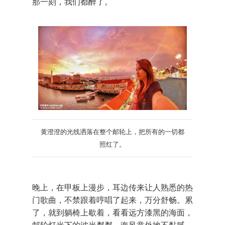
那一刻，我们都醉了。
黄澄澄的光线洒落在整个邮轮上，把所有的一切都
照红了。
晚上，在甲板上漫步，耳边传来让人熟悉的热
门歌曲，不禁跟着哼唱了起来，万分舒畅。累
了，就到躺椅上歇着，看看远方漆黑的海面，
邮轮灯光下的波光粼粼，海风意外地不黏腻。