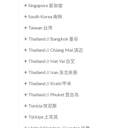
✈ Singapore 新加坡
✈ South Korea 南韩
✈ Taiwan 台湾
✈ Thailand // Bangkok 曼谷
✈ Thailand // Chiang Mai 清迈
✈ Thailand // Hat Yai 合艾
✈ Thailand // Isan 东北依善
✈ Thailand // Krabi 甲米
✈ Thailand // Phuket 普吉岛
✈ Tunisia 突尼斯
✈ Türkiye 土耳其
✈ United Kingdom // London 伦敦