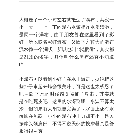
大概走了一个小时左右就抵达了瀑布，其实一
小一大、一上一下的瀑布水源相连水质清澈，
是同一个瀑布，由于朋友曾在这里看到了彩
虹，所以取名彩虹瀑布；又因下方较大的瀑布
流水像一个洞状，所以也叫"水濂洞"，其实都
是乱掰的名字，具体叫什么瀑布还真不知道
哈！
小瀑布可以看到小虾子在水里游走，据说把这
些虾子串起来烤会很美味，可是这也太残忍了
吧～囧 下水的时候感觉被虾子攻击，其实就
是在吃死皮吧！这里的水深到腰，水温不算太
冷，但如果有太阳就更完美了～水面上还有水
蜘蛛在跳跃，小小的瀑布冲击力却不小，足以
按摩头颈肩部，不得不说天然的按摩器真是舒
服得很～爽！