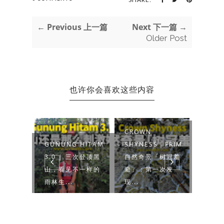
← Previous 上一篇
Next 下一篇 →
Older Post
也许你会喜欢这些内容
CROWN
BUKI
EMBARA
GUNUNG HITAM
SHYNESS｜FRIM
CHE
久违的肯巴
3.0 | 三次登顶黑
自然奇景「树冠羞
(LOO
坝 吉隆
山，看见不一样的
避」：第一次发
重登
雨林生...
现...
山】..