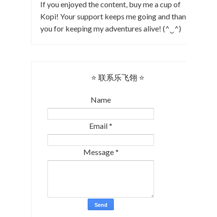
If you enjoyed the content, buy me a cup of
Kopi! Your support keeps me going and thank
you for keeping my adventures alive! (^‿^)
⭐ 联系乐飞翎 ⭐
Name
Email
*
Message
*