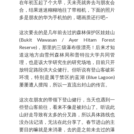
在年初五起了个大早，天未亮就奔去与朋友会
合，结果迷迷糊糊地往了带相机，下面的照片
多是朋友的华为手机拍的，嗯画质还行吧~
这次要去的是几年前去过的森林保护区娃娃山
(Bukit Wawasan / Ayer Hitam Forest
Reserve)，那里的三级瀑布很漂亮！后来才知
道这地方由雪州森林局和普特拉大学共同管
理，也是该大学研究生的研究场地，目前只开
放特定路段供大众健行。但听说有登山客破坏
环境，特别是属于禁区的蓝湖 (Blue Lagoon)
屡屡遭人擅闯，所以一直流出封山的传言。
这次在朋友的带领下登山健行，当天也遇到一
些登山客前往，看来不像是被封山了。听说此
山好走导致有太多的分叉路，所以具体路线也
没办法记清，无法在此分享了。春节进山的主
要目的嘛就是来消暑，去的是之前未去过的瀑