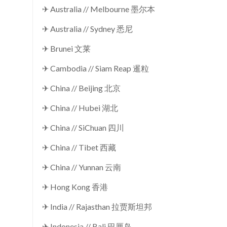
✈ Australia // Melbourne 墨尔本
✈ Australia // Sydney 悉尼
✈ Brunei 文莱
✈ Cambodia // Siam Reap 暹粒
✈ China // Beijing 北京
✈ China // Hubei 湖北
✈ China // SiChuan 四川
✈ China // Tibet 西藏
✈ China // Yunnan 云南
✈ Hong Kong 香港
✈ India // Rajasthan 拉贾斯坦邦
✈ Indonesia // Bali 巴厘岛