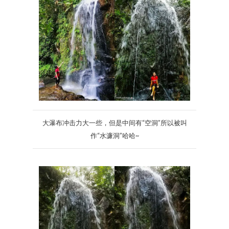
大瀑布冲击力大一些，但是中间有“空洞”所以被叫
作“水濂洞”哈哈~