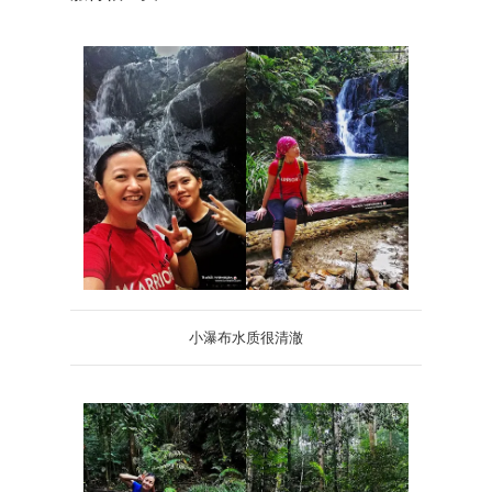
小瀑布水质很清澈