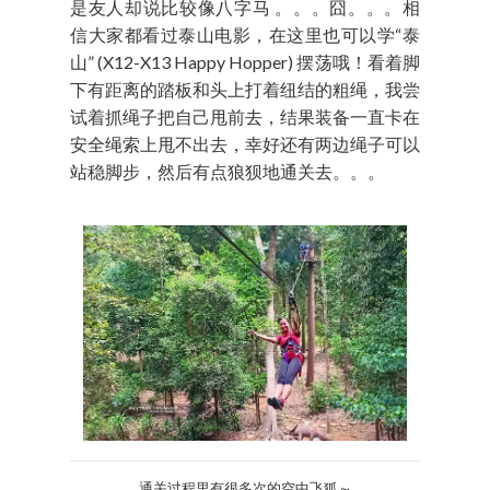
是友人却说比较像八字马 。。。囧。。。相
信大家都看过泰山电影，在这里也可以学“泰
山” (X12-X13 Happy Hopper) 摆荡哦！看着脚
下有距离的踏板和头上打着纽结的粗绳，我尝
试着抓绳子把自己甩前去，结果装备一直卡在
安全绳索上甩不出去，幸好还有两边绳子可以
站稳脚步，然后有点狼狈地通关去。。。
通关过程里有很多次的空中飞狐～