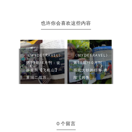
也许你会喜欢这些内容
RAVEL》
《MYDETRAVEL》
《MYDETRAVEL》
TRAV
0月刊：
第13期/4月刊：徒
第11期/10月刊：
畅游行
州乌冷
步森州【飞机山】
百元大钞的任务 勇
期/5
重回二战历...
闯【姆鲁...
山记 攀
0 个留言