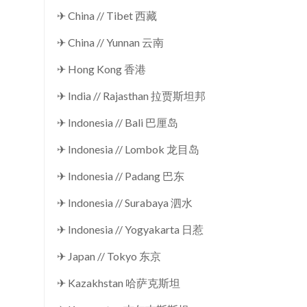
✈ China // Tibet 西藏
✈ China // Yunnan 云南
✈ Hong Kong 香港
✈ India // Rajasthan 拉贾斯坦邦
✈ Indonesia // Bali 巴厘岛
✈ Indonesia // Lombok 龙目岛
✈ Indonesia // Padang 巴东
✈ Indonesia // Surabaya 泗水
✈ Indonesia // Yogyakarta 日惹
✈ Japan // Tokyo 东京
✈ Kazakhstan 哈萨克斯坦