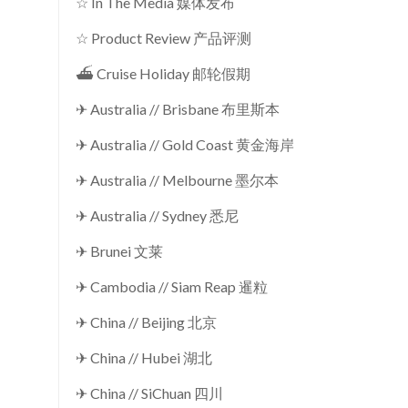
☆ In The Media 媒体发布
☆ Product Review 产品评测
⛴ Cruise Holiday 邮轮假期
✈ Australia // Brisbane 布里斯本
✈ Australia // Gold Coast 黄金海岸
✈ Australia // Melbourne 墨尔本
✈ Australia // Sydney 悉尼
✈ Brunei 文莱
✈ Cambodia // Siam Reap 暹粒
✈ China // Beijing 北京
✈ China // Hubei 湖北
✈ China // SiChuan 四川