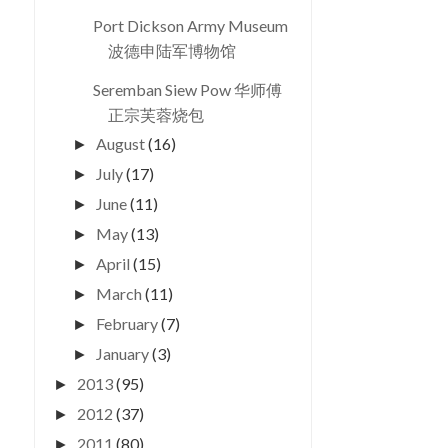
Port Dickson Army Museum
波德申陆军博物馆
Seremban Siew Pow 华师傅
正宗芙蓉烧包
August
(16)
►
July
(17)
►
June
(11)
►
May
(13)
►
April
(15)
►
March
(11)
►
February
(7)
►
January
(3)
►
2013
(95)
►
2012
(37)
►
2011
(80)
►