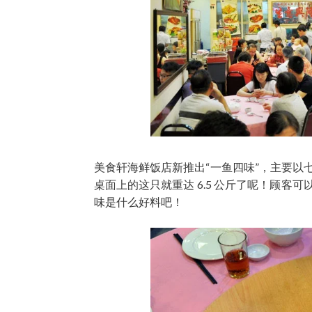
美食轩海鲜饭店新推出“一鱼四味”，主要
桌面上的这只就重达 6.5 公斤了呢！顾
味是什么好料吧！