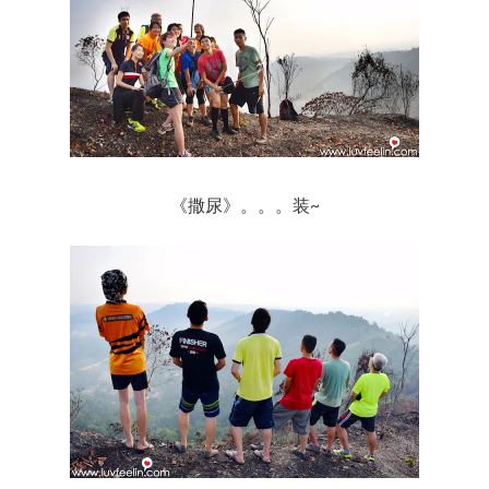
《撒尿》。。。装~