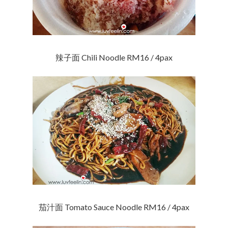
辣子面 Chili Noodle RM16 / 4pax
茄汁面 Tomato Sauce Noodle RM16 / 4pax