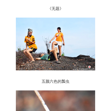
《无题》
五颜六色的瓢虫