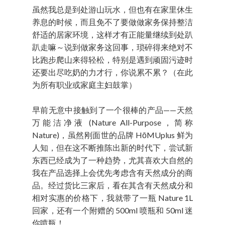
虽然我总是到处游山玩水，但也有在家里休生
养息的时候，而且免不了要做做家务保持整洁
舒适的居家环境，这样才有正能量继续到处趴
趴走嘛～说到做家务这回事，琐碎得来绝对不
比跑步爬山来得轻松，特别是遇到顽固污迹时
还要出尽吃奶的力才行，你说累不累？（在此
为所有职业或家庭主妇鼓掌）
早前无意中接触到了一个很棒的产品——天然
万能洁净液 (Nature All-Purpose，简称
Nature)，虽然刚面世的品牌 HōMUplus 鲜为
人知，但在这不断推陈出新的时代下，尝试新
东西已经成为了一种趋势，尤其喜欢大自然的
我在产品选择上会优先考虑含有天然成分的商
品。经过货比三家后，看在其含有天然成分和
相对实惠的价格下，我就带了一瓶 Nature 1L
回家，还有一个附赠的 500ml 喷瓶和 50ml 迷
你喷瓶！