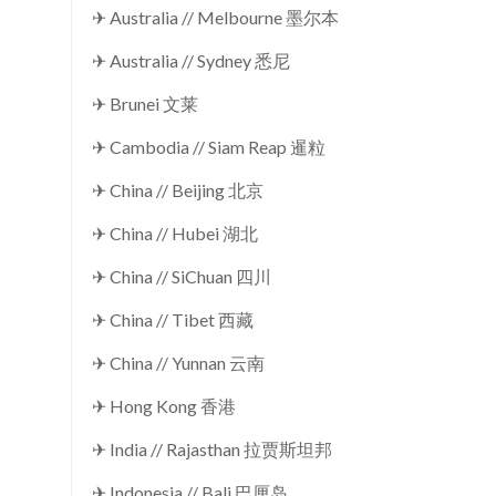
✈ Australia // Melbourne 墨尔本
✈ Australia // Sydney 悉尼
✈ Brunei 文莱
✈ Cambodia // Siam Reap 暹粒
✈ China // Beijing 北京
✈ China // Hubei 湖北
✈ China // SiChuan 四川
✈ China // Tibet 西藏
✈ China // Yunnan 云南
✈ Hong Kong 香港
✈ India // Rajasthan 拉贾斯坦邦
✈ Indonesia // Bali 巴厘岛