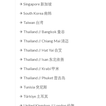
✈ Singapore 新加坡
✈ South Korea 南韩
✈ Taiwan 台湾
✈ Thailand // Bangkok 曼谷
✈ Thailand // Chiang Mai 清迈
✈ Thailand // Hat Yai 合艾
✈ Thailand // Isan 东北依善
✈ Thailand // Krabi 甲米
✈ Thailand // Phuket 普吉岛
✈ Tunisia 突尼斯
✈ Türkiye 土耳其
✈ United Kingdom // London 伦敦