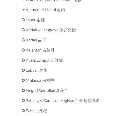
✈ Vietnam // Hanoi 河内
✪ Johor 柔佛
✪ Kedah // Langkawi 浮罗交怡
✪ Kedah 吉打
✪ Kelantan 吉兰丹
✪ Kuala Lumpur 吉隆坡
✪ Labuan 纳闽
✪ Malacca 马六甲
✪ Negeri Sembilan 森美兰
✪ Pahang // Cameron Highlands 金马伦高原
✪ Pahang 彭亨