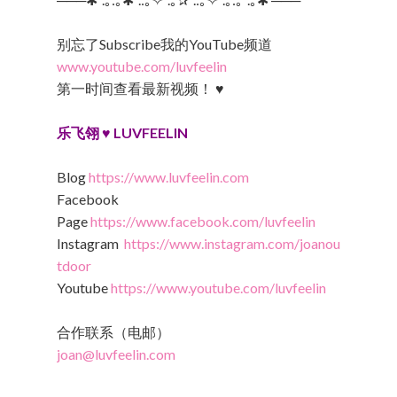
别忘了Subscribe我的YouTube频道
www.youtube.com/luvfeelin
第一时间查看最新视频！ ♥
乐飞翎 ♥ LUVFEELIN
Blog
https://www.luvfeelin.com
Facebook
Page
https://www.facebook.com/luvfeelin
Instagram
https://www.instagram.com/joanou
tdoor
Youtube
https://www.youtube.com/luvfeelin
合作联系（电邮）
joan@luvfeelin.com