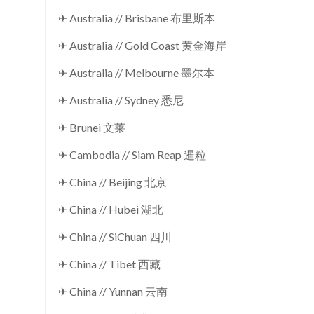
✈ Australia // Brisbane 布里斯本
✈ Australia // Gold Coast 黄金海岸
✈ Australia // Melbourne 墨尔本
✈ Australia // Sydney 悉尼
✈ Brunei 文莱
✈ Cambodia // Siam Reap 暹粒
✈ China // Beijing 北京
✈ China // Hubei 湖北
✈ China // SiChuan 四川
✈ China // Tibet 西藏
✈ China // Yunnan 云南