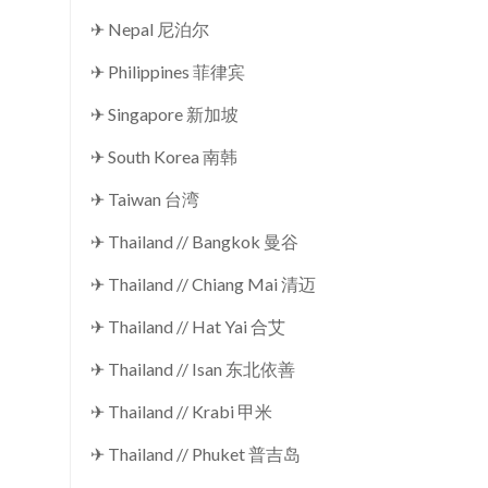
✈ Nepal 尼泊尔
✈ Philippines 菲律宾
✈ Singapore 新加坡
✈ South Korea 南韩
✈ Taiwan 台湾
✈ Thailand // Bangkok 曼谷
✈ Thailand // Chiang Mai 清迈
✈ Thailand // Hat Yai 合艾
✈ Thailand // Isan 东北依善
✈ Thailand // Krabi 甲米
✈ Thailand // Phuket 普吉岛