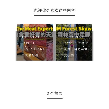
也许你会喜欢这些内容
T
FRIM FOREST
PETALING
JADI
SKYWALK 森林空
STREET
GAL
ANT |
中走廊：自然与城
ATTRACTIONS 一
【峇
..
市交织的...
日游客【茨厂...
课】为
0 个留言