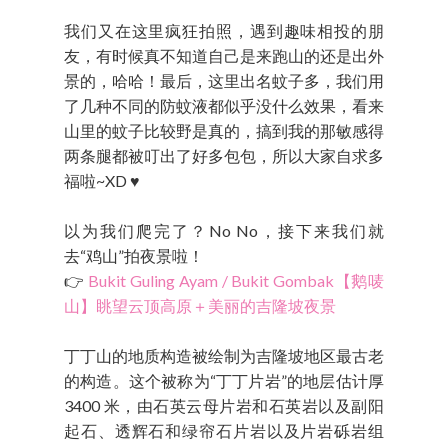
我们又在这里疯狂拍照，遇到趣味相投的朋
友，有时候真不知道自己是来跑山的还是出外
景的，哈哈！最后，这里出名蚊子多，我们用
了几种不同的防蚊液都似乎没什么效果，看来
山里的蚊子比较野是真的，搞到我的那敏感得
两条腿都被叮出了好多包包，所以大家自求多
福啦~XD ♥
以为我们爬完了？No No，接下来我们就
去“鸡山”拍夜景啦！
👉
Bukit Guling Ayam / Bukit Gombak【鹅唛
山】眺望云顶高原＋美丽的吉隆坡夜景
丁丁山的地质构造被绘制为吉隆坡地区最古老
的构造。这个被称为“丁丁片岩”的地层估计厚
3400 米，由石英云母片岩和石英岩以及副阳
起石、透辉石和绿帘石片岩以及片岩砾岩组