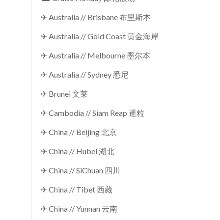
✈ Australia // Brisbane 布里斯本
✈ Australia // Gold Coast 黄金海岸
✈ Australia // Melbourne 墨尔本
✈ Australia // Sydney 悉尼
✈ Brunei 文莱
✈ Cambodia // Siam Reap 暹粒
✈ China // Beijing 北京
✈ China // Hubei 湖北
✈ China // SiChuan 四川
✈ China // Tibet 西藏
✈ China // Yunnan 云南