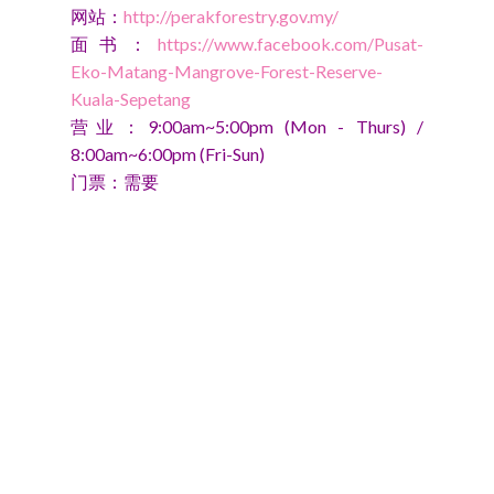
网站：
http://perakforestry.gov.my/
面书：
https://www.facebook.com/Pusat-
Eko-Matang-Mangrove-Forest-Reserve-
Kuala-Sepetang
营业：9:00am~5:00pm (Mon - Thurs) /
8:00am~6:00pm (Fri-Sun)
门票：需要