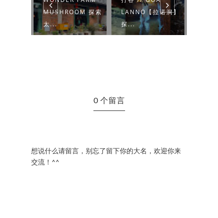
巨蜥农
MUSHROOM 探索
LANNO【拉诺洞】
雳百年
平！
太...
探...
历史馆 
0 个留言
想说什么请留言，别忘了留下你的大名，欢迎你来
交流！^^