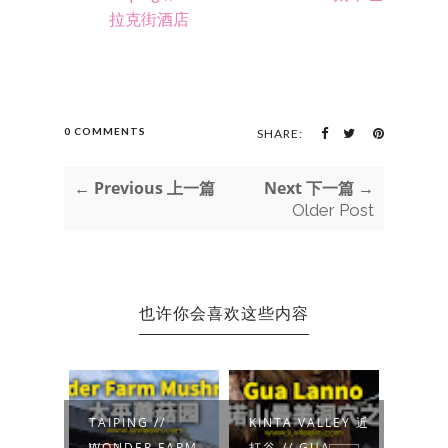
拉克街酒店
0 COMMENTS
SHARE:
← Previous 上一篇
Next 下一篇 →
Older Post
也许你会喜欢这些内容
AI
TAIPING //
KINTA VALLEY 近
PAPA
来西亚首
WONDER FARM
打谷 // GUA
PER