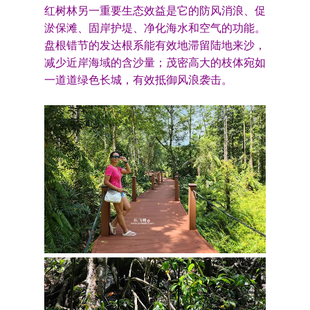
红树林另一重要生态效益是它的防风消浪、促
淤保滩、固岸护堤、净化海水和空气的功能。
盘根错节的发达根系能有效地滞留陆地来沙，
减少近岸海域的含沙量；茂密高大的枝体宛如
一道道绿色长城，有效抵御风浪袭击。