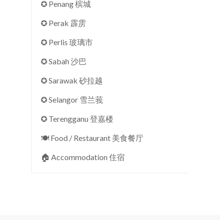
✪ Penang 槟城
✪ Perak 霹雳
✪ Perlis 玻璃市
✪ Sabah 沙巴
✪ Sarawak 砂拉越
✪ Selangor 雪兰莪
✪ Terengganu 登嘉楼
🍽 Food / Restaurant 美食餐厅
🏠︎ Accommodation 住宿