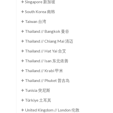
✈ Singapore 新加坡
✈ South Korea 南韩
✈ Taiwan 台湾
✈ Thailand // Bangkok 曼谷
✈ Thailand // Chiang Mai 清迈
✈ Thailand // Hat Yai 合艾
✈ Thailand // Isan 东北依善
✈ Thailand // Krabi 甲米
✈ Thailand // Phuket 普吉岛
✈ Tunisia 突尼斯
✈ Türkiye 土耳其
✈ United Kingdom // London 伦敦