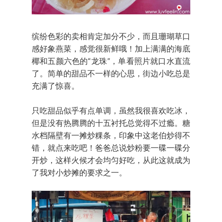
缤纷色彩的卖相肯定加分不少，而且珊瑚草口
感好象燕菜，感觉很新鲜哦！加上满满的海底
椰和五颜六色的“龙珠”，单看照片就口水直流
了。简单的甜品不一样的心思，街边小吃总是
充满了惊喜。
只吃甜品似乎有点单调，虽然我很喜欢吃冰，
但是没有热腾腾的十五衬托总觉得不过瘾。糖
水档隔壁有一摊炒粿条，印象中这老伯炒得不
错，就点来吃吧！爸爸总说炒粉要一碟一碟分
开炒，这样火候才会均匀好吃，从此这就成为
了我对小炒摊的要求之一。