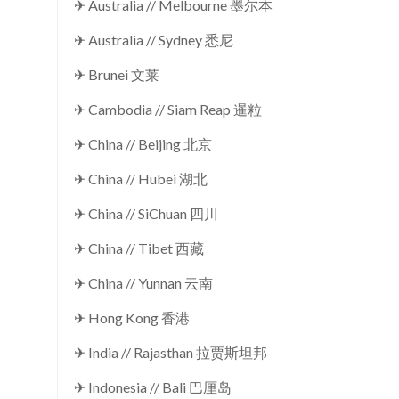
✈ Australia // Melbourne 墨尔本
✈ Australia // Sydney 悉尼
✈ Brunei 文莱
✈ Cambodia // Siam Reap 暹粒
✈ China // Beijing 北京
✈ China // Hubei 湖北
✈ China // SiChuan 四川
✈ China // Tibet 西藏
✈ China // Yunnan 云南
✈ Hong Kong 香港
✈ India // Rajasthan 拉贾斯坦邦
✈ Indonesia // Bali 巴厘岛