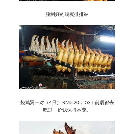
腌制好的鸡翼排排站
烧鸡翼一对（4只） RM5.20， GST 前后都去
吃过，价钱保持不变。