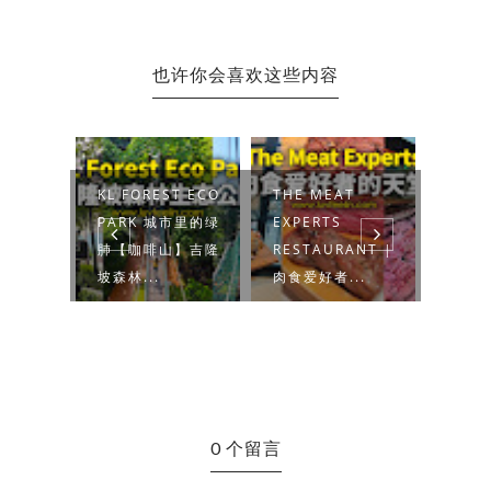
也许你会喜欢这些内容
GARA
KL FOREST ECO
THE MEAT
FRIM
A
PARK 城市里的绿
EXPERTS
SKY
 AND
肺【咖啡山】吉隆
RESTAURANT |
中走
坡森林...
肉食爱好者...
市交织
0 个留言