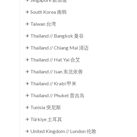
✈ South Korea 南韩
✈ Taiwan 台湾
✈ Thailand // Bangkok 曼谷
✈ Thailand // Chiang Mai 清迈
✈ Thailand // Hat Yai 合艾
✈ Thailand // Isan 东北依善
✈ Thailand // Krabi 甲米
✈ Thailand // Phuket 普吉岛
✈ Tunisia 突尼斯
✈ Türkiye 土耳其
✈ United Kingdom // London 伦敦