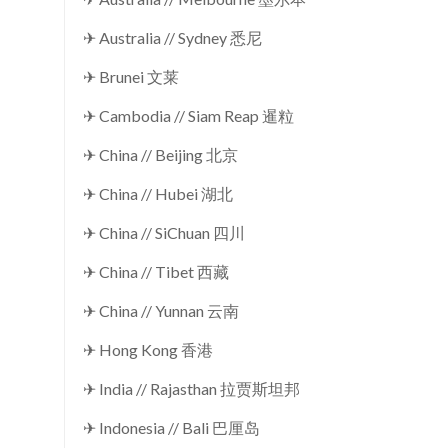
✈ Australia // Sydney 悉尼
✈ Brunei 文莱
✈ Cambodia // Siam Reap 暹粒
✈ China // Beijing 北京
✈ China // Hubei 湖北
✈ China // SiChuan 四川
✈ China // Tibet 西藏
✈ China // Yunnan 云南
✈ Hong Kong 香港
✈ India // Rajasthan 拉贾斯坦邦
✈ Indonesia // Bali 巴厘岛