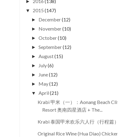
2016
(138)
►
2015
(147)
▼
December
(12)
►
November
(10)
►
October
(10)
►
September
(12)
►
August
(15)
►
July
(6)
►
June
(12)
►
May
(12)
►
April
(21)
▼
Krabi 甲米（一）：Aonang Beach Cliff
Resort 奥南四星酒店 + The...
Krabi 泰国甲米欢乐六人行（行程篇）
Original Rice Wine (Hua Diao) Chicken