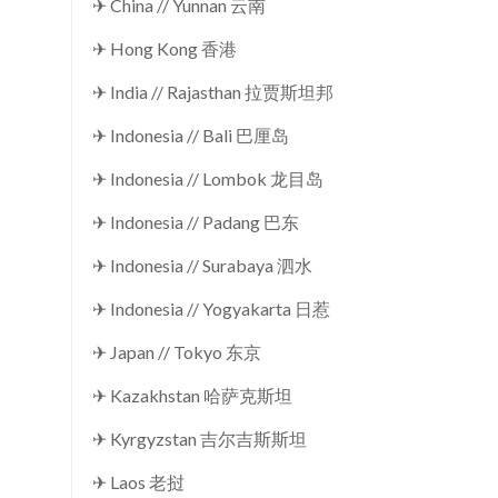
✈ China // Yunnan 云南
✈ Hong Kong 香港
✈ India // Rajasthan 拉贾斯坦邦
✈ Indonesia // Bali 巴厘岛
✈ Indonesia // Lombok 龙目岛
✈ Indonesia // Padang 巴东
✈ Indonesia // Surabaya 泗水
✈ Indonesia // Yogyakarta 日惹
✈ Japan // Tokyo 东京
✈ Kazakhstan 哈萨克斯坦
✈ Kyrgyzstan 吉尔吉斯斯坦
✈ Laos 老挝