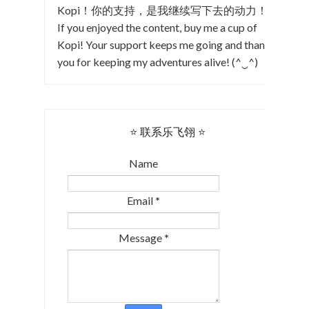
Kopi！你的支持，是我继续写下去的动力！
If you enjoyed the content, buy me a cup of
Kopi! Your support keeps me going and thank
you for keeping my adventures alive! (^‿^)
⭐ 联系乐飞翎 ⭐
Name
Email
*
Message
*