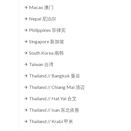
✈ Macao 澳门
✈ Nepal 尼泊尔
✈ Philippines 菲律宾
✈ Singapore 新加坡
✈ South Korea 南韩
✈ Taiwan 台湾
✈ Thailand // Bangkok 曼谷
✈ Thailand // Chiang Mai 清迈
✈ Thailand // Hat Yai 合艾
✈ Thailand // Isan 东北依善
✈ Thailand // Krabi 甲米