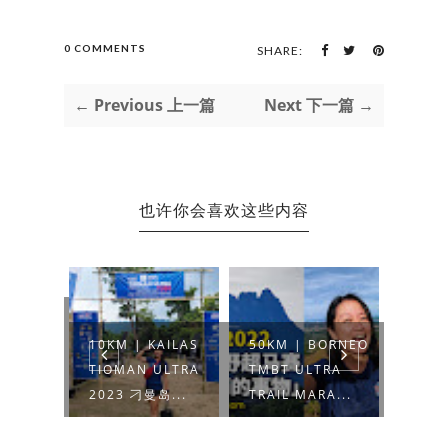
0 COMMENTS
SHARE:
← Previous 上一篇
Next 下一篇 →
也许你会喜欢这些内容
ERS
10KM | KAILAS
50KM | BORNEO
100K
SARY
TIOMAN ULTRA
TMBT ULTRA
PERA
2023 刁曼岛...
TRAIL MARA...
2022