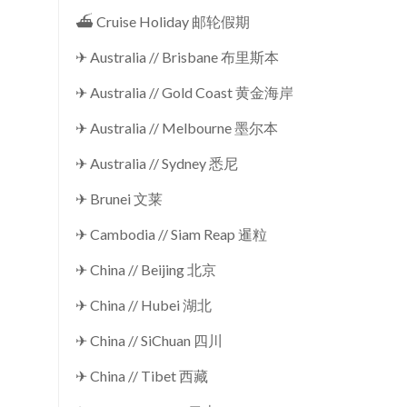
⛴ Cruise Holiday 邮轮假期
✈ Australia // Brisbane 布里斯本
✈ Australia // Gold Coast 黄金海岸
✈ Australia // Melbourne 墨尔本
✈ Australia // Sydney 悉尼
✈ Brunei 文莱
✈ Cambodia // Siam Reap 暹粒
✈ China // Beijing 北京
✈ China // Hubei 湖北
✈ China // SiChuan 四川
✈ China // Tibet 西藏