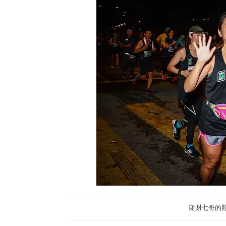
谢谢七哥的