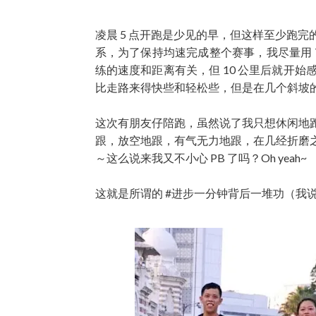
凌晨 5 点开跑是少见的早，但这样至少跑
系，为了保持均速完成整个赛事，我尽量用 7
练的速度和距离有关，但 10 公里后就开
比走路来得快些和轻松些，但是在几个斜坡
这次有朋友仔陪跑，虽然说了我只想休闲地
跟，放空地跟，有气无力地跟，在几经折磨之
～这么说来我又不小心 PB 了吗？Oh yeah~
这就是所谓的 #进步一分钟背后一堆功（我说