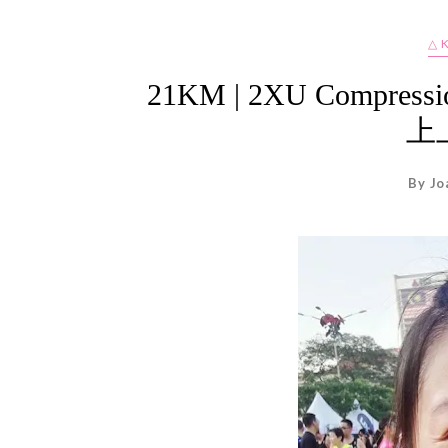
△ 
21KM | 2XU Compress
上
By Jo