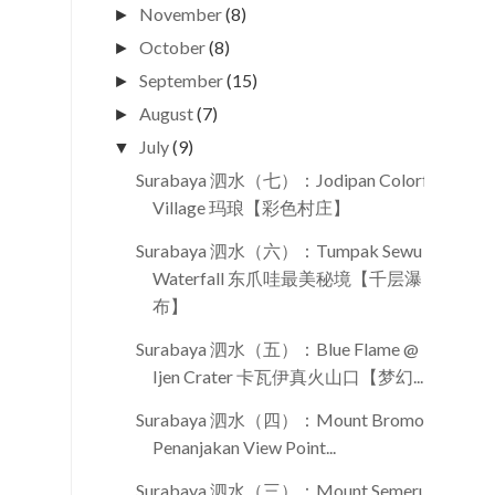
November
(8)
►
October
(8)
►
September
(15)
►
August
(7)
►
July
(9)
▼
Surabaya 泗水（七）：Jodipan Colorful
Village 玛琅【彩色村庄】
Surabaya 泗水（六）：Tumpak Sewu
Waterfall 东爪哇最美秘境【千层瀑
布】
Surabaya 泗水（五）：Blue Flame @
Ijen Crater 卡瓦伊真火山口【梦幻...
Surabaya 泗水（四）：Mount Bromo @
Penanjakan View Point...
Surabaya 泗水（三）：Mount Semeru