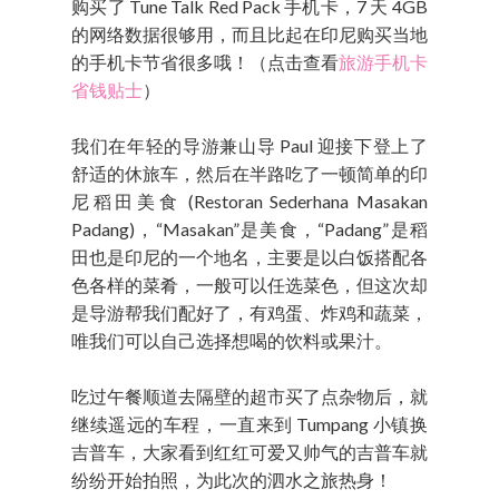
购买了 Tune Talk Red Pack 手机卡，7 天 4GB
的网络数据很够用，而且比起在印尼购买当地
的手机卡节省很多哦！（点击查看
旅游手机卡
省钱贴士
）
我们在年轻的导游兼山导 Paul 迎接下登上了
舒适的休旅车，然后在半路吃了一顿简单的印
尼稻田美食 (Restoran Sederhana Masakan
Padang)，“Masakan”是美食，“Padang”是稻
田也是印尼的一个地名，主要是以白饭搭配各
色各样的菜肴，一般可以任选菜色，但这次却
是导游帮我们配好了，有鸡蛋、炸鸡和蔬菜，
唯我们可以自己选择想喝的饮料或果汁。
吃过午餐顺道去隔壁的超市买了点杂物后，就
继续遥远的车程，一直来到 Tumpang 小镇换
吉普车，大家看到红红可爱又帅气的吉普车就
纷纷开始拍照，为此次的泗水之旅热身！