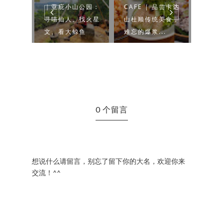
IP｜一日自
｜亚庇小山公园：
CAFE | 品尝卡达
| 雨
 × 瀑
寻喵仙人、找火星
山杜顺传统美食，
山，
文、看大鲸鱼
难忘的爆浆...
京那巴
0 个留言
想说什么请留言，别忘了留下你的大名，欢迎你来
交流！^^