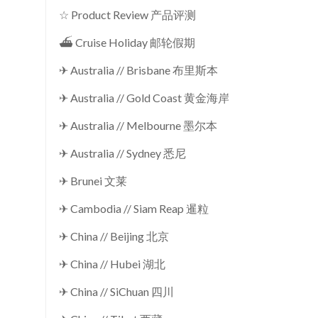
☆ Product Review 产品评测
⛴ Cruise Holiday 邮轮假期
✈ Australia // Brisbane 布里斯本
✈ Australia // Gold Coast 黄金海岸
✈ Australia // Melbourne 墨尔本
✈ Australia // Sydney 悉尼
✈ Brunei 文莱
✈ Cambodia // Siam Reap 暹粒
✈ China // Beijing 北京
✈ China // Hubei 湖北
✈ China // SiChuan 四川