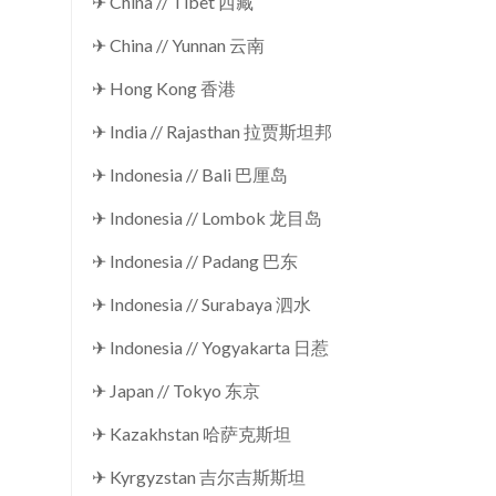
✈ China // Tibet 西藏
✈ China // Yunnan 云南
✈ Hong Kong 香港
✈ India // Rajasthan 拉贾斯坦邦
✈ Indonesia // Bali 巴厘岛
✈ Indonesia // Lombok 龙目岛
✈ Indonesia // Padang 巴东
✈ Indonesia // Surabaya 泗水
✈ Indonesia // Yogyakarta 日惹
✈ Japan // Tokyo 东京
✈ Kazakhstan 哈萨克斯坦
✈ Kyrgyzstan 吉尔吉斯斯坦