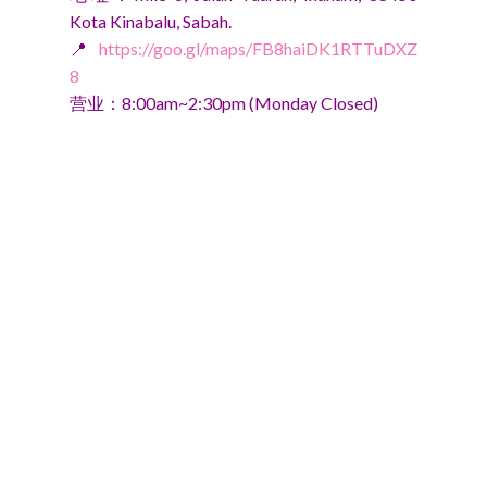
Kota Kinabalu, Sabah.
📍
https://goo.gl/maps/FB8haiDK1RTTuDXZ
8
营业：8:00am~2:30pm (Monday Closed)