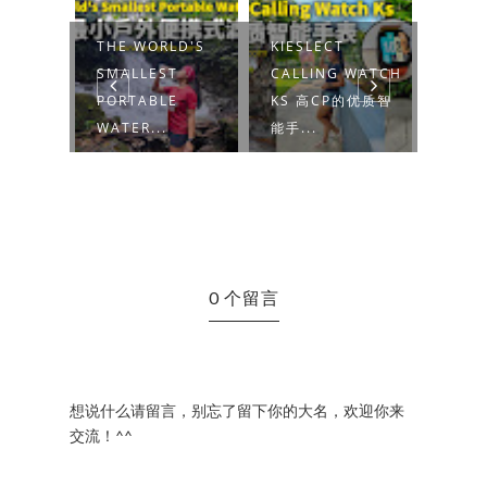
真心推
THE WORLD'S
KIESLECT
CHIA
OVE™
SMALLEST
CALLING WATCH
JEWE
我在经
PORTABLE
KS 高CP的优质智
份【
路！
WATER...
能手...
自己，.
0 个留言
想说什么请留言，别忘了留下你的大名，欢迎你来
交流！^^