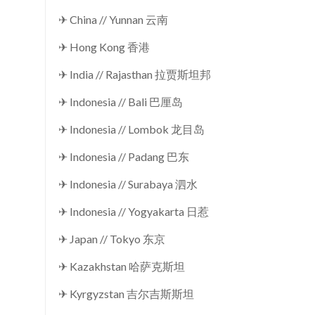
✈ China // Yunnan 云南
✈ Hong Kong 香港
✈ India // Rajasthan 拉贾斯坦邦
✈ Indonesia // Bali 巴厘岛
✈ Indonesia // Lombok 龙目岛
✈ Indonesia // Padang 巴东
✈ Indonesia // Surabaya 泗水
✈ Indonesia // Yogyakarta 日惹
✈ Japan // Tokyo 东京
✈ Kazakhstan 哈萨克斯坦
✈ Kyrgyzstan 吉尔吉斯斯坦