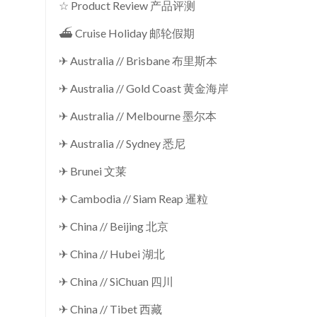
☆ Product Review 产品评测
⛴ Cruise Holiday 邮轮假期
✈ Australia // Brisbane 布里斯本
✈ Australia // Gold Coast 黄金海岸
✈ Australia // Melbourne 墨尔本
✈ Australia // Sydney 悉尼
✈ Brunei 文莱
✈ Cambodia // Siam Reap 暹粒
✈ China // Beijing 北京
✈ China // Hubei 湖北
✈ China // SiChuan 四川
✈ China // Tibet 西藏