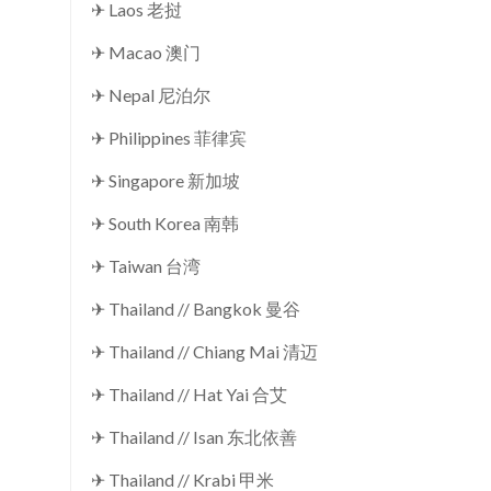
✈ Laos 老挝
✈ Macao 澳门
✈ Nepal 尼泊尔
✈ Philippines 菲律宾
✈ Singapore 新加坡
✈ South Korea 南韩
✈ Taiwan 台湾
✈ Thailand // Bangkok 曼谷
✈ Thailand // Chiang Mai 清迈
✈ Thailand // Hat Yai 合艾
✈ Thailand // Isan 东北依善
✈ Thailand // Krabi 甲米