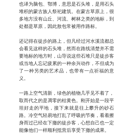
也译为脑包、鄂博，意思是石头堆，是用石头
堆积的蒙古族人祭祀建筑。在蒙古草原上，很
多地方没有山丘、河流、树林之类的地标，到
处都是草原，因此敖包常被用作路标。
还记得在徒步的路上，但凡经过河水溪流都总
会看见这样的石头堆，然而在路线清楚并不需
要地标的地方时，山导说这些石堆只是徒步客
或当地人忘记疲累的一种余兴动作，不但成为
了一种另类的艺术品，也带有一点祈福的意
义。
一路上空气清新，绿色的植物几乎见不着了，
取而代之的是凋零的枯黄色。刚开始是一段平
坦好走的平地，接下来就是往上攀升的砂石
路。冷空气轻易地打乱了呼吸的节奏，看着擦
身而过已经在下撤的徒步客，心想自己也一定
能像他们一样顺利抵营后享受下撤的成果。