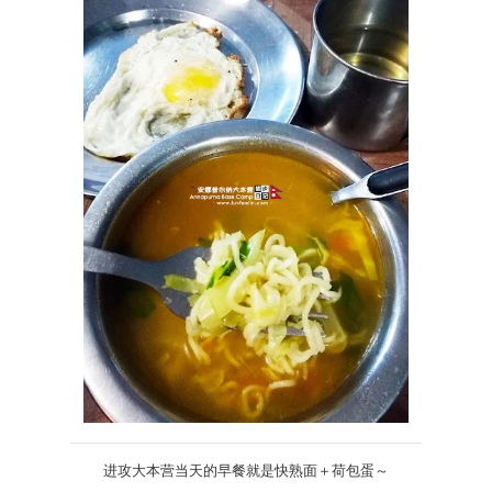
进攻大本营当天的早餐就是快熟面＋荷包蛋～