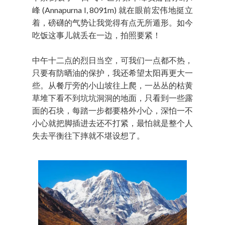
峰 (Annapurna I, 8091m) 就在眼前宏伟地挺立
着，磅礴的气势让我觉得有点无所遁形。如今
吃饭这事儿就丢在一边，拍照要紧！
中午十二点的烈日当空，可我们一点都不热，
只要有防晒油的保护，我还希望太阳再更大一
些。从餐厅旁的小山坡往上爬，一丛丛的枯黄
草堆下看不到坑坑洞洞的地面，只看到一些露
面的石块，每踏一步都要格外小心，深怕一不
小心就把脚插进去还不打紧，最怕就是整个人
失去平衡往下摔就不堪设想了。