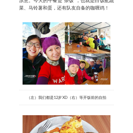
凉意。今天的午餐是“杂饭”，也就是白饭配蔬
菜、马铃薯和蛋，还有队友自备的咖喱鸡！
（左）我们都是12岁 XD（右）等开饭前的自拍