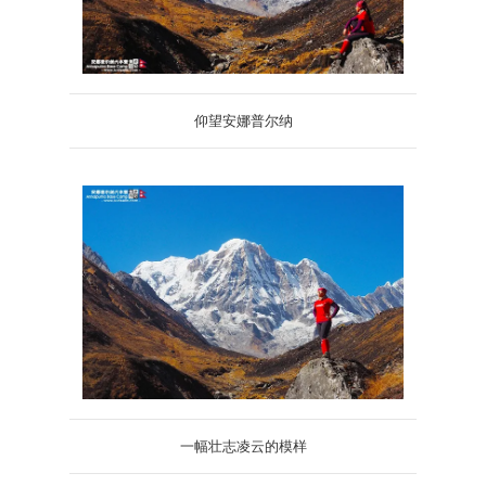
仰望安娜普尔纳
一幅壮志凌云的模样