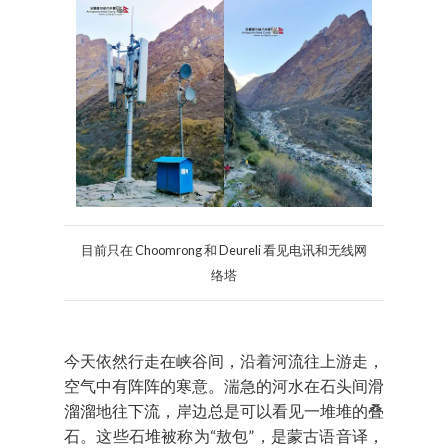
目前只在 Choomrong 和 Deureli 看见电讯和无线网
络塔
今天依然行走在峡谷间，沿着河流往上游走，
空气中有阵阵的寒意。湍急的河水在石头间滑
溜溜地往下流，岸边总是可以看见一堆堆的叠
石。这些石堆被称为“敖包”，是蒙古语音译，