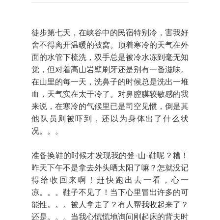
徒步第七天，在峡谷中的民宿特别冷，害我好
舍不得离开温暖的被窝。顶着寒冷的天气在外
面的水管下梳洗，双手总是被冷水冻到毫无知
觉，但对着高山岩壁刷牙还是别有一番滋味。
在山里的每一天，洗鼻子的时候总是洗出一堆
血，天气实在太干冷了。对鼻腔膜较敏感的我
来说，在寒冷的气候里已是司空见惯，倒是其
他队员则被吓到，还以为身体出了什么状
况。。。
准备换鞋的时候才发现我的登-山-鞋呢？糟！
昨天下午不是拿去外头晒太阳了嘛？怎就没记
得给收回来啊！赶快跑出去一看，心一
凉。。。鞋子不见了！当下心里冒出许多的可
能性。。。被人拿走了？有人帮我收起来了？
还是。。。当我心慌慌地询问刚起床的背夫时