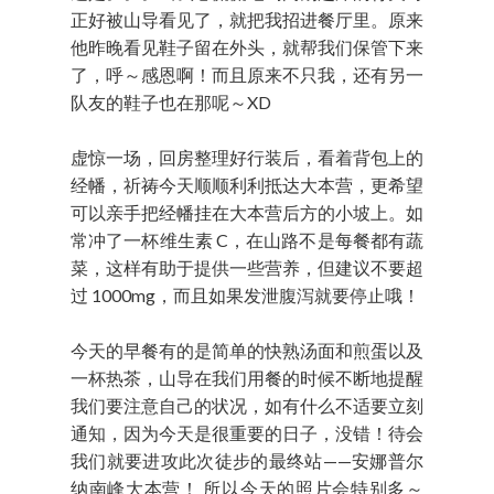
正好被山导看见了，就把我招进餐厅里。原来
他昨晚看见鞋子留在外头，就帮我们保管下来
了，呼～感恩啊！而且原来不只我，还有另一
队友的鞋子也在那呢～XD
虚惊一场，回房整理好行装后，看着背包上的
经幡，祈祷今天顺顺利利抵达大本营，更希望
可以亲手把经幡挂在大本营后方的小坡上。如
常冲了一杯维生素 C，在山路不是每餐都有蔬
菜，这样有助于提供一些营养，但建议不要超
过 1000mg，而且如果发泄腹泻就要停止哦！
今天的早餐有的是简单的快熟汤面和煎蛋以及
一杯热茶，山导在我们用餐的时候不断地提醒
我们要注意自己的状况，如有什么不适要立刻
通知，因为今天是很重要的日子，没错！待会
我们就要进攻此次徒步的最终站——安娜普尔
纳南峰大本营！ 所以今天的照片会特别多～