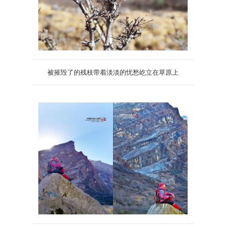
被摧毁了的残枝带着淡淡的忧愁屹立在草原上