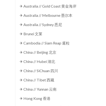
✈ Australia // Gold Coast 黄金海岸
✈ Australia // Melbourne 墨尔本
✈ Australia // Sydney 悉尼
✈ Brunei 文莱
✈ Cambodia // Siam Reap 暹粒
✈ China // Beijing 北京
✈ China // Hubei 湖北
✈ China // SiChuan 四川
✈ China // Tibet 西藏
✈ China // Yunnan 云南
✈ Hong Kong 香港