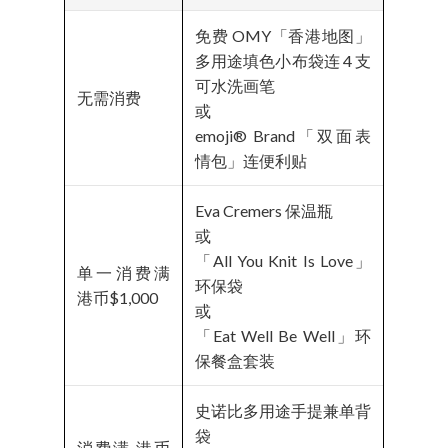
免费 OMY「香港地图」
多用途填色小布袋连 4 支
可水洗画笔
无需消费
或
emoji® Brand「双面表
情包」连便利贴
Eva Cremers 保温瓶
或
「All You Knit Is Love」
单一消费满
环保袋
港币$1,000
或
「Eat Well Be Well」环
保餐盒套装
史诺比多用途手提兼单背
袋
消费满 港币