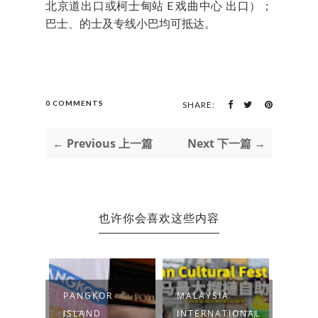
北京道出口或柯士甸站 E 戏曲中心 出口）；
巴士、的士及专线小巴均可抵达。
0 COMMENTS
SHARE:
← Previous 上一篇
Next 下一篇 →
也许你会喜欢这些内容
-
PANGKOR
MALAYSIA
MR D.
-THON
ISLAND
INTERNATIONAL
BERS