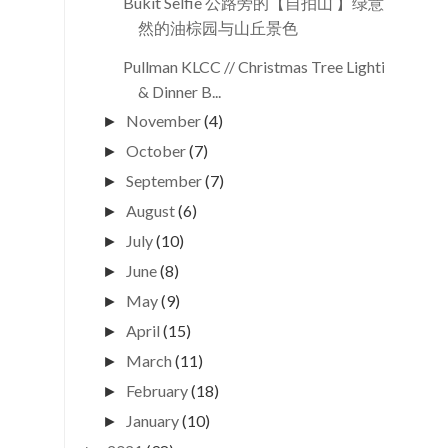
Bukit Selfie 公路旁的【自拍山 】绿意盎
然的油棕园与山丘景色
Pullman KLCC // Christmas Tree Lighting
& Dinner B...
November
(4)
►
October
(7)
►
September
(7)
►
August
(6)
►
July
(10)
►
June
(8)
►
May
(9)
►
April
(15)
►
March
(11)
►
February
(18)
►
January
(10)
►