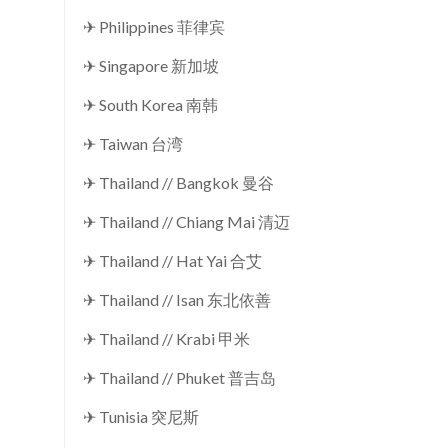
✈ Philippines 菲律宾
✈ Singapore 新加坡
✈ South Korea 南韩
✈ Taiwan 台湾
✈ Thailand // Bangkok 曼谷
✈ Thailand // Chiang Mai 清迈
✈ Thailand // Hat Yai 合艾
✈ Thailand // Isan 东北依善
✈ Thailand // Krabi 甲米
✈ Thailand // Phuket 普吉岛
✈ Tunisia 突尼斯