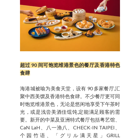
超过 90 间可饱览维港景色的餐厅及香港特色
食肆
海港城被喻为美食天堂，设有 90 多家餐厅,汇
聚中西美馔及香港特色食肆。不少餐厅更可同
时饱览维港景色，无论是悠闲地享受下午茶时
光，或是浅尝美酒佳馄饨,定能满足顾客的需
要。新开的中菜及亚洲特式餐厅包括粤艺馆、
CaN LaH、八一渔八、CHECK-IN TAIPEI、
个园竹语、「グリル满天星」GRILL