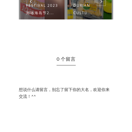
隆痉孪儿
FESTIVAL 2023
DURIAN
BAZ
邦咯海岛节2...
CULTU...
办“...
0 个留言
想说什么请留言，别忘了留下你的大名，欢迎你来
交流！^^