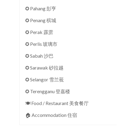
✪ Pahang 彭亨
✪ Penang 槟城
✪ Perak 霹雳
✪ Perlis 玻璃市
✪ Sabah 沙巴
✪ Sarawak 砂拉越
✪ Selangor 雪兰莪
✪ Terengganu 登嘉楼
🍽 Food / Restaurant 美食餐厅
🏠︎ Accommodation 住宿